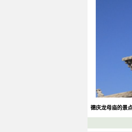
德庆龙母庙的景
景点介绍：德
宇之一，保存着许