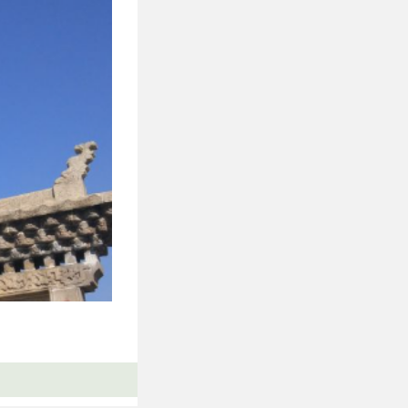
汉，全国最古老的庙
、梳妆楼等。