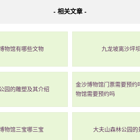
- 相关文章 -
边美食住宿信息：
庆县城的美食街品尝当地特色美食，例如竹蒿粉、德庆酥、西江酿豆腐、德庆菜酢等
市区或景区附近的酒店，如德庆君悦大酒店、德庆醉然居假日酒店。
坐高速公路直接到达德庆县，再转乘公共汽车或出租车前往龙母庙，也可以自驾或包
博物馆有哪些文物
九龙坡离沙坪
金沙博物馆门票需要预约
公园的雕塑及其介绍
物馆需要预约吗
博物馆三宝哪三宝
大夫山森林公园的