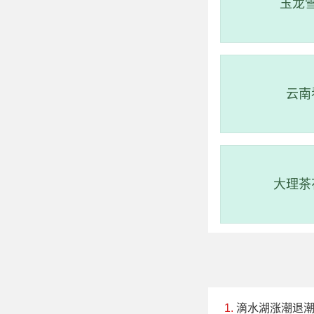
玉龙
云南
大理茶
滴水湖涨潮退