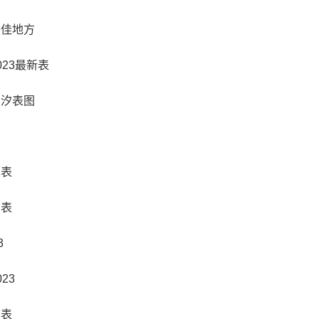
最佳地方
23最新表
潮汐表图
间表
汐表
3
23
汐表