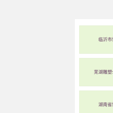
德庆龙母庙周
美食方面：可以去德
住宿方面：可以选择
交通方面：从广州乘
临沂市
芜湖雕塑
湖南省