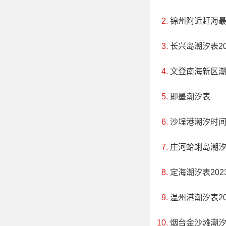
锦州附近赶海
长兴岛潮汐表20
文登南海新区
即墨潮汐表
沙埕港潮汐时
庄河蛤蜊岛潮
定海潮汐表202
温州港潮汐表20
烟台金沙滩潮