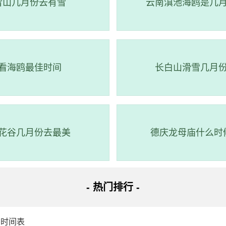
雪山几月份去有雪
云南滇池海鸥是几
看海鸥最佳时间
长白山滑雪几月
花谷几月份去最美
德庆龙母庙什么时
- 热门排行 -
潮时间表