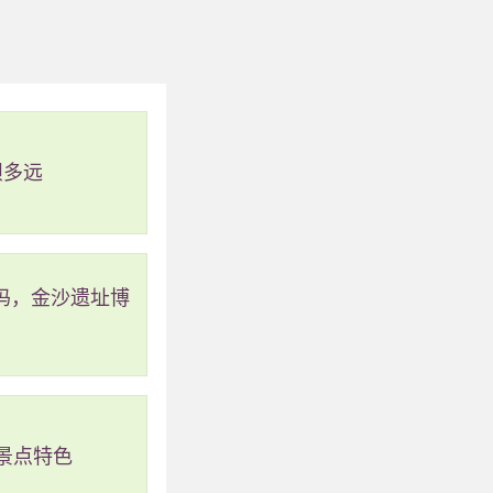
。
车前往。
坝多远
吗，金沙遗址博
景点特色