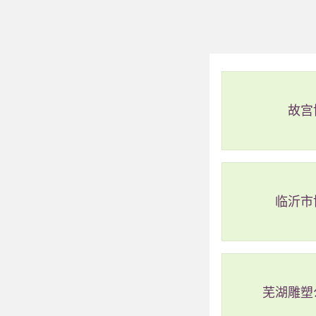
故宫
今日烟台潮汐分时数
临沂市
芜湖雕塑