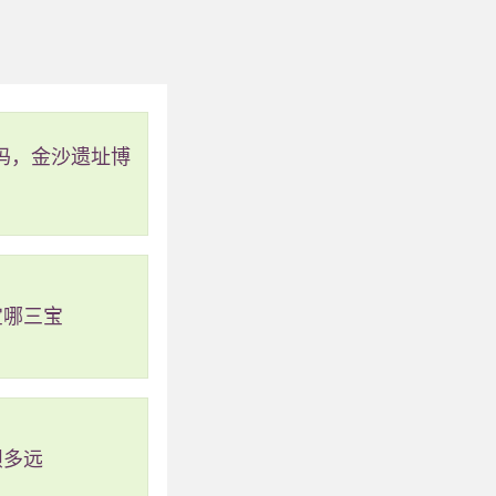
吗，金沙遗址博
宝哪三宝
坝多远