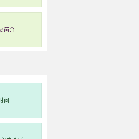
史简介
m）
时间