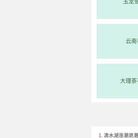
玉龙
202
云南
大理茶
滴水湖涨潮退