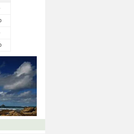
0
0
0
0