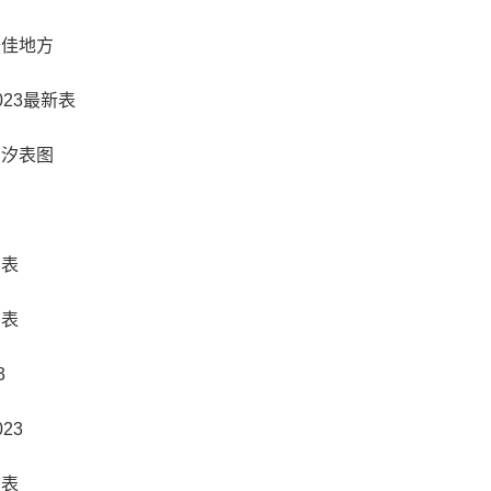
最佳地方
23最新表
潮汐表图
间表
汐表
3
23
汐表