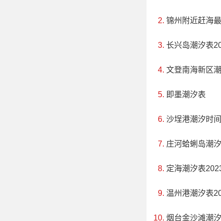
锦州附近赶海
长兴岛潮汐表20
文登南海新区
即墨潮汐表
沙埕港潮汐时
庄河蛤蜊岛潮
定海潮汐表202
温州港潮汐表20
烟台金沙滩潮