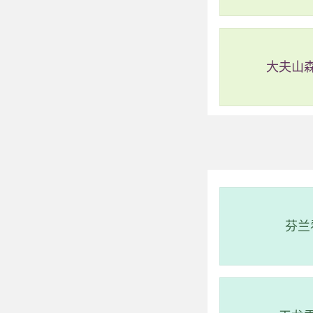
大夫山
最近五日烟台潮汐数
202
芬兰
202
202
202