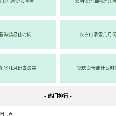
雪山几月份去有雪
云南滇池海鸥是几
3-03-28
14:03:00
226.0
20:48:00
52.0
看海鸥最佳时间
长白山滑雪几月
花谷几月份去最美
德庆龙母庙什么时
- 热门排行 -
潮时间表