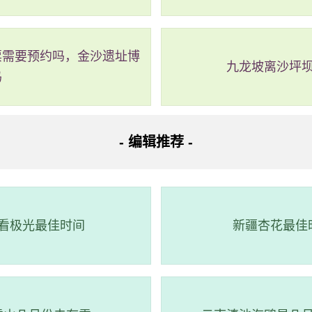
票需要预约吗，金沙遗址博
九龙坡离沙坪
吗
据
- 编辑推荐 -
日期
涨潮时间
涨潮水深（cm）
退潮时间
退潮水深（c
3-04-04
05:10:00
334.0
11:53:00
90.0
看极光最佳时间
新疆杏花最佳
3-04-03
04:26:00
325.0
11:17:00
103.0
3-03-30
00:22:00
333.0
06:59:00
113.0
3-03-29
11:41:00
234.0
06:03:00
93.0