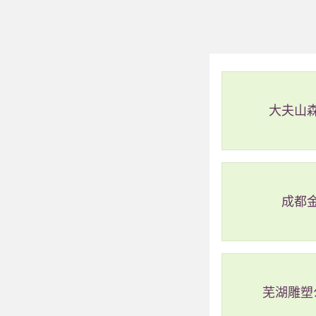
大夫山
今日盘锦潮汐分时数
成都
芜湖雕塑