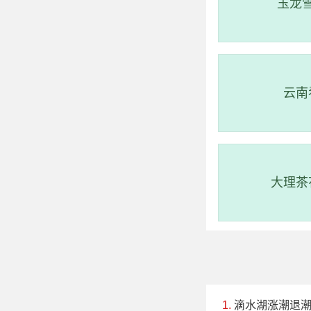
玉龙
202
云南
大理茶
滴水湖涨潮退