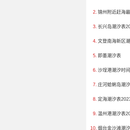
锦州附近赶海
长兴岛潮汐表20
文登南海新区
即墨潮汐表
沙埕港潮汐时
庄河蛤蜊岛潮
定海潮汐表202
温州港潮汐表20
烟台金沙滩潮