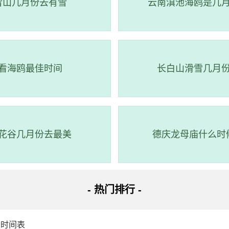
雪山几月份去有雪
云南滇池海鸥是几
3-03-28
23:23:00
352.0
05:13:00
69.0
看海鸥最佳时间
长白山滑雪几月
花谷几月份去最美
德庆龙母庙什么时
- 热门排行 -
潮时间表