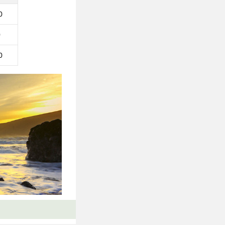
0
0
0