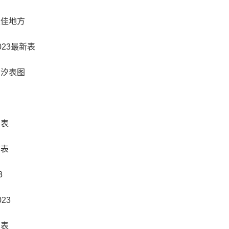
最佳地方
23最新表
潮汐表图
间表
汐表
3
23
汐表