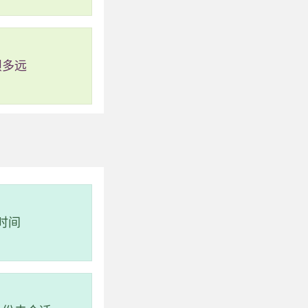
坝多远
m）
时间