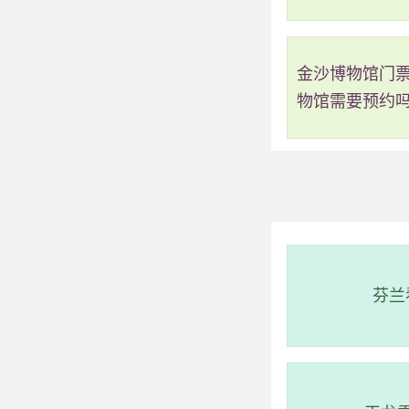
金沙博物馆门
物馆需要预约
最近五日盘锦潮汐数
202
芬兰
202
202
202