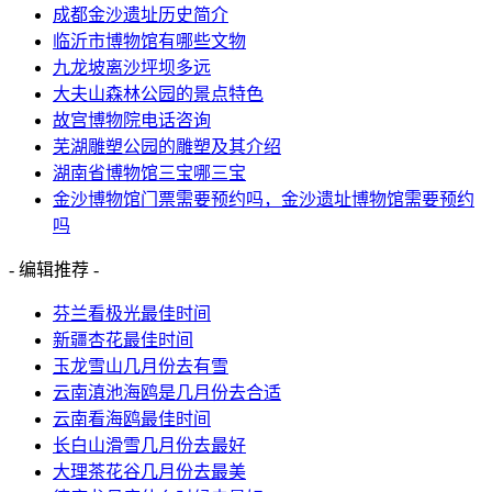
成都金沙遗址历史简介
临沂市博物馆有哪些文物
九龙坡离沙坪坝多远
大夫山森林公园的景点特色
故宫博物院电话咨询
芜湖雕塑公园的雕塑及其介绍
湖南省博物馆三宝哪三宝
金沙博物馆门票需要预约吗，金沙遗址博物馆需要预约
吗
- 编辑推荐 -
芬兰看极光最佳时间
新疆杏花最佳时间
玉龙雪山几月份去有雪
云南滇池海鸥是几月份去合适
云南看海鸥最佳时间
长白山滑雪几月份去最好
大理茶花谷几月份去最美