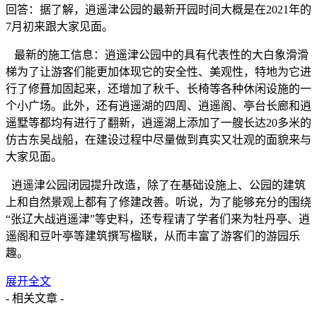
回答：据了解，逍遥津公园的最新开园时间大概是在2021年的
7月初来跟大家见面。
最新的施工信息：逍遥津公园中的具有代表性的大白象滑滑
梯为了让游客们能更加体现它的安全性、美观性，特地为它进
行了修葺加固起来，还增加了秋千、长椅等各种休闲设施的一
个小广场。此外，还有逍遥湖的四周、逍遥阁、亭台长廊和逍
遥墅等都均有进行了翻新，逍遥湖上添加了一艘长达20多米的
仿古东吴战船，在建设过程中尽量做到真实又壮观的面貌来与
大家见面。
逍遥津公园闭园提升改造，除了在基础设施上、公园的建筑
上和自然景观上都有了修建改善。听说，为了能够充分的围绕
“张辽大战逍遥津”等史料，还专程请了学者们来为牡丹亭、逍
遥阁和豆叶亭等建筑撰写楹联，从而丰富了游客们的游园乐
趣。
展开全文
- 相关文章 -