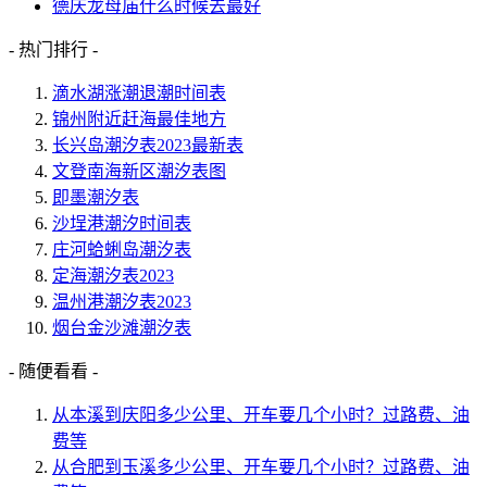
德庆龙母庙什么时候去最好
- 热门排行 -
滴水湖涨潮退潮时间表
锦州附近赶海最佳地方
长兴岛潮汐表2023最新表
文登南海新区潮汐表图
即墨潮汐表
沙埕港潮汐时间表
庄河蛤蜊岛潮汐表
定海潮汐表2023
温州港潮汐表2023
烟台金沙滩潮汐表
- 随便看看 -
从本溪到庆阳多少公里、开车要几个小时？过路费、油
费等
从合肥到玉溪多少公里、开车要几个小时？过路费、油