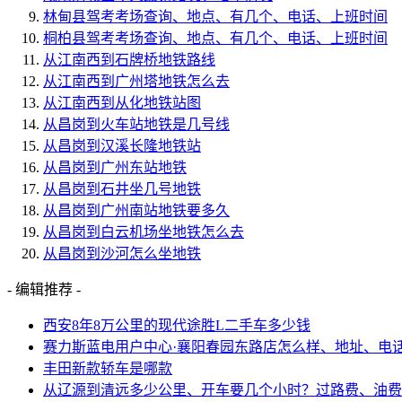
林甸县驾考考场查询、地点、有几个、电话、上班时间
桐柏县驾考考场查询、地点、有几个、电话、上班时间
从江南西到石牌桥地铁路线
从江南西到广州塔地铁怎么去
从江南西到从化地铁站图
从昌岗到火车站地铁是几号线
从昌岗到汉溪长隆地铁站
从昌岗到广州东站地铁
从昌岗到石井坐几号地铁
从昌岗到广州南站地铁要多久
从昌岗到白云机场坐地铁怎么去
从昌岗到沙河怎么坐地铁
- 编辑推荐 -
西安8年8万公里的现代途胜L二手车多少钱
赛力斯蓝电用户中心·襄阳春园东路店怎么样、地址、电
丰田新款轿车是哪款
从辽源到清远多少公里、开车要几个小时？过路费、油费