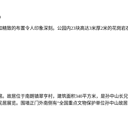
)
精致的布置令人印象深刻。公园内23块高达3米厚2米的花岗
。故居位于南朗镇翠亨村，建筑面积340平方米，是孙中山长兄
居展览。围墙正门外南侧有“全国重点文物保护单位孙中山故居”