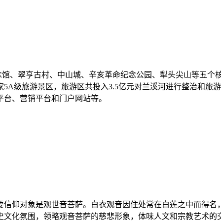
纪念馆、翠亨古村、中山城、辛亥革命纪念公园、犁头尖山等五个
5A级旅游景区，旅游区共投入3.5亿元对兰溪河进行整治和旅
平台、营销平台和门户网站等。
信仰对象是观世音菩萨。白衣观音因住处常在白莲之中而得名，
史文化氛围，领略观音菩萨的慈悲形象，体味人文和宗教艺术的