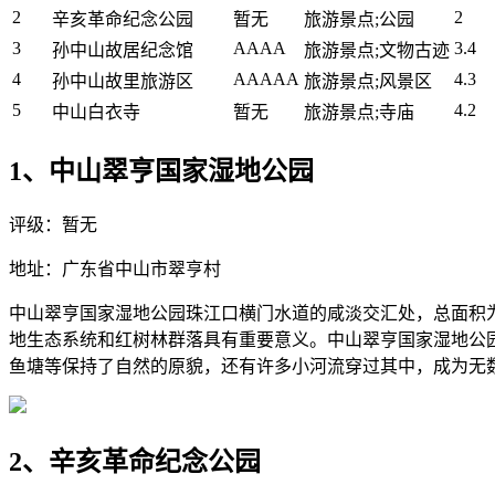
2
2
辛亥革命纪念公园
暂无
旅游景点;公园
3
AAAA
3.4
孙中山故居纪念馆
旅游景点;文物古迹
4
AAAAA
4.3
孙中山故里旅游区
旅游景点;风景区
5
4.2
中山白衣寺
暂无
旅游景点;寺庙
1、中山翠亨国家湿地公园
评级：暂无
地址：广东省中山市翠亨村
中山翠亨国家湿地公园珠江口横门水道的咸淡交汇处，总面积为
地生态系统和红树林群落具有重要意义。中山翠亨国家湿地公
鱼塘等保持了自然的原貌，还有许多小河流穿过其中，成为无
2、辛亥革命纪念公园