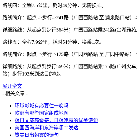
路线四：全程7.5公里，耗时49分钟，无需换乘。
路线简介：起点 ->步行->
241路
（广园西路站 至 濂泉路口站）->
详细路线：从起点到步行564米；广园西路站乘241路(金湖雅苑总
路线五：全程7.9公里，耗时54分钟，换乘1次。
路线简介：起点 ->步行->
175路
（广园西路站 至 广园中路站）->
详细路线：从起点到步行569米；广园西路站乘175路(广州火车
站；步行193米到达目的地。
展开全文
- 相关文章 -
环球影城有必要住一晚吗
欧洲有哪些国家组成地图
落日文案高级感，日落晚霞的优美诗句
美国西海岸和东海岸哪个发达
赞美日出朝霞的诗句