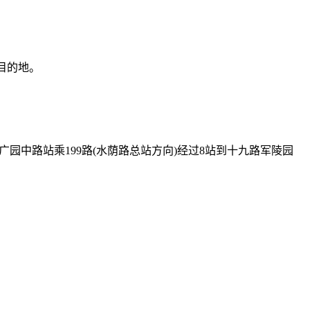
达目的地。
。
；广园中路站乘199路(水荫路总站方向)经过8站到十九路军陵园