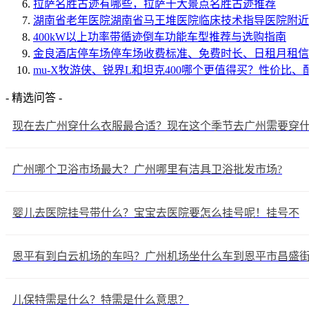
拉萨名胜古迹有哪些，拉萨十大景点名胜古迹推荐
湖南省老年医院湖南省马王堆医院临床技术指导医院附近
400kW以上功率带循迹倒车功能车型推荐与选购指南
金良酒店停车场停车场收费标准、免费时长、日租月租信
mu-X牧游侠、锐界L和坦克400哪个更值得买？性价比、
- 精选问答 -
现在去广州穿什么衣服最合适？现在这个季节去广州需要穿
广州哪个卫浴市场最大？广州哪里有洁具卫浴批发市场?
婴儿去医院挂号带什么？宝宝去医院要怎么挂号呢！挂号不
恩平有到白云机场的车吗？广州机场坐什么车到恩平市昌盛
儿保特需是什么？特需是什么意思？