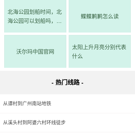
北海公园划船时间，北
鲽鲽鹣鹣怎么读
海公园可以划船吗，北
海公园划船在哪个门
太阳上升月亮分别代表
沃尔玛中国官网
什么
- 热门线路 -
从谭村到广州南站地铁
从溪头村到阿婆六村环线徒步