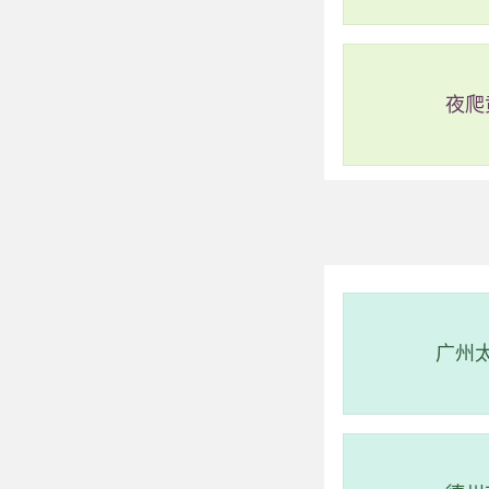
站）->步行->
从8路
详细路线：从起
夜爬
望岗站乘地铁14号线
学院总站方向)经过
路线四：全程6
路线简介：起点 
客运站）->步行->
从
广州
详细路线：从起
望岗站乘地铁14号线
路(长岭总站方向)