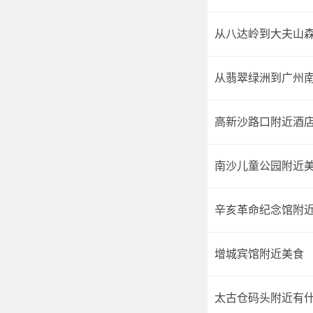
从八达岭到大夫山
从翡翠绿洲到广州
高新沙路口附近酒
南沙儿童公园附近
辛亥革命纪念馆附
增城宾馆附近美食
太古仓码头附近有