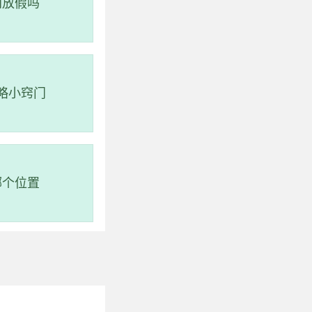
间放假吗
(地铁梅花园站)站）-
禾望岗站 至 从化客
略小窍门
方向)经过12站到梅
号航站楼)方向)经过5
站到从化客运站(A
哪个位置
云城内路口站；步行