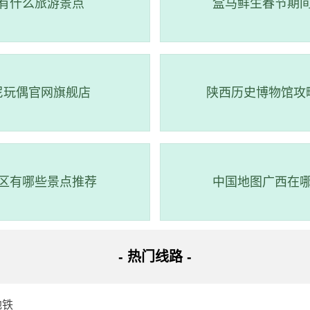
有什么旅游景点
盒马鲜生春节期
1.3公里，耗时2小时24分钟，换乘3次。
->步行->
高峰快线29路
（地铁三元里站(c2出口)站 至 梅园新村
北延段
（梅花园站(D口) 至 嘉禾望岗站）->步行->
地铁14号线
（嘉
路
（地铁从化客运站②站 至 青云城内路口站）->步行 -> 到达。
尼玩偶官网旗舰店
陕西历史博物馆攻
点到步行24米；地铁三元里站(c2出口)站乘高峰快线29路(同和
)站；步行217米；梅花园站(D口)乘地铁3号线北延段(机场北(2
内换乘 步行68米；嘉禾望岗站乘地铁14号线(东风方向)经过11
区有哪些景点推荐
中国地图广西在
；地铁从化客运站②站乘从9路(鳌头客运站总站方向)经过4站到青
- 热门线路 -
地铁