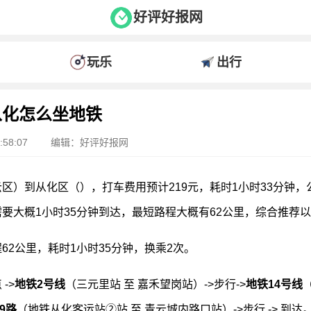
好评好报网
玩乐
出行
从化怎么坐地铁
58:07
编辑：好评好报网
区）到从化区（），打车费用预计219元，耗时1小时33分钟，
要大概1小时35分钟到达，最短路程大概有62公里，综合推荐
62公里，耗时1小时35分钟，换乘2次。
->
地铁2号线
（三元里站 至 嘉禾望岗站）->步行->
地铁14号线
9路
（地铁从化客运站②站 至 青云城内路口站）->步行 -> 到达