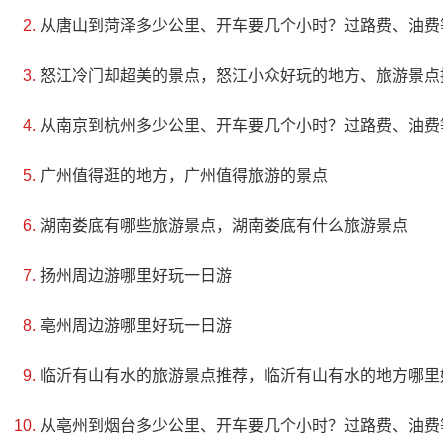
从唐山到菏泽多少公里、开车要几个小时？过路费、油费
路、民俗文化、健身娱乐等多种元素，是一个集多种旅
游资源于一体的综合性旅游区。永欣欢乐谷与周边的金
怒江冷门却超美的景点，怒江小众好玩的地方、旅游景点
江花海、白鸡峰森林公园和滑雪场相邻，形成了通化市
从南京到杭州多少公里、开车要几个小时？过路费、油费
一个新的最大规模的旅游风光带，为通化旅游业增添了
一道靓丽的风景线。永欣欢乐谷拥有游乐设施最多、文
广州值得逛的地方，广州值得旅游的景点
化活动最丰富的旅游度假区之一，秉承着绿色纯天然的
湖南娄底有哪些旅游景点，湖南娄底有什么旅游景点
生态旅游理念，强调传统的民族文化内涵，提倡健康向
扬州周边游哪里好玩一日游
上的休闲娱乐方式，共计建造了39处各种景观和主要服
务设施。
亳州周边游哪里好玩一日游
5、扎兰芬围民俗文化园
临沂有山有水的旅游景点推荐，临沂有山有水的地方哪里
电话：(0437)5086792
从亳州到烟台多少公里、开车要几个小时？过路费、油费