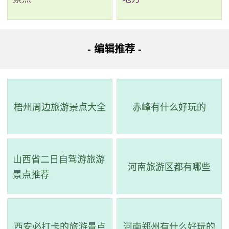
地面积35平方公里，由杏花山、德仁堂山和山门水库组
成。以自然景观为主，真山真水，加上人文景观，风景
秀丽，景色宜人，是四平近郊闻名的旅游胜地。号称绵
- 编辑推荐 -
亘千里的“长白大门”，曾被清政府誉为“龙兴之地”。山门
风景区以山门水库为中心，群山环抱，层峦叠嶂，茂密
的苍松翠柏郁郁葱葱。龙王河、虫王河两条清澈透底的
梧州周边旅游景点大全
赤峰有什么好玩的
河水蜿蜓曲折，注入湖中，湖面开阔，水平如镜。西侧
杏花山每逢早春满山的杏花，芳香扑鼻，引来无数的蜜
蜂、彩蝶翩扁起舞。山门水库依偎在杏花山脚下，山水
山西省二日自驾游旅游
相映，如同美人照镜，给大自然增添了无限的色彩。
河南旅游区都有哪些
景点推荐
3、向海自然保护区
电话：(0436)4588392,(0436)4588652
西安必打卡的旅游景点
河南郑州有什么好玩的