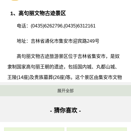
1、高句丽文物古迹景区
电话：(0435)6262796,(0435)6312161
地址：吉林省通化市集安市迎宾路249号
高句丽文物古迹旅游景区位于吉林省集安市，是奴
隶制国家高句丽王朝的遗迹，包括国内城、丸都山城、
王陵(14座)及贵族墓葬(26座)等。这个景区由集安市文物
局管理，建立于1983年，下设集安市博物馆、好太王碑
展开全部
（含太王陵）、将军坟、禹山贵族墓地、丸都山城五个
景区，景区总面积857679平方米。2004年7月1日，高句
- 猜你喜欢 -
丽王城王陵及贵族墓葬被列入《世界文化遗产名录》。
高句丽王城、王陵及贵族墓葬主要包括五女山城、国内