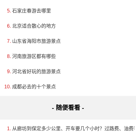
多种生物区系与复杂的生态环境互相渗透。在保护区
石家庄春游去哪里
内，沙丘、草原、沼泽、湖泊等多种生态环境交错分
北京适合散心的地方
布，构成了典型的湿地多样性景观。这里也是丹顶鹤等
珍稀鸟类的栖息地，同时还有许多稀有植物生长。
山东省海阳市旅游景点
4、永欣欢乐谷
河南旅游区都有哪些
电话：15500371122
河北省好玩的旅游景点
地址：吉林省通化市东昌区夹皮沟四组
成都必去的十个景点
永欣欢乐谷旅游度假区是吉林永欣集团旗下的通化
- 随便看看 -
永欣生态旅游服务有限公司打造的生态民俗文化旅游
区，位于吉林省通化市东昌区金厂镇夹皮沟村境内，距
从廊坊到保定多少公里、开车要几个小时？过路费、油费
离市中心22公里。这个旅游度假区包含了生态旅游线