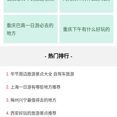
地址：吉林省白城市通榆县向海乡兴隆山镇西南2千
米处
重庆巴南一日游必去的
重庆下午有什么好玩的
吉林向海国家级自然保护区成立于1981年，是以保
地方
护丹顶鹤等珍稀鸟类和蒙古黄榆等稀有植物为主要目的
的内陆湿地水域生态系统类型自然保护区。保护区位于
- 热门排行 -
吉林省通榆县境内，总面积为105467公顷。保护区南北
最长45公里，东西最宽42公里，与内蒙古科右中旗接
毕节周边旅游景点大全 自驾车旅游
壤，北部与洮南市相邻。保护区的南部有霍林河贯穿东
西，中部有额穆泰河流进湿地，北部引洮儿河水注入水
上海一日游有哪些地方推荐
库。这个保护区跨越了通榆县五个乡镇场、十二个村、
梅州兴宁最值得去的地方
三十二个自然屯，有两万居民从事农业、林业、畜牧
西安好玩的旅游景点推荐
业、渔业等各种生产活动。向海地形复杂，生境多样，