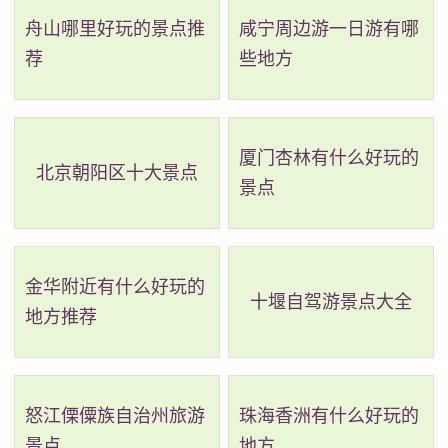
舟山哪里好玩的景点推
咸宁周边游一日游有哪
城、丸都山城、十二座王陵、二十六座贵族墓葬、好太
荐
些地方
王碑和将军坟一号陪冢等。国内城、丸都山城(始名尉那
岩城)是高句丽早中期(公元1-5世纪)的都城，其特点是平
原城与山城相互依附共同组成，十二座王陵分布在南北
厦门杏林有什么好玩的
北京朝阳区十大景点
两个方向，分别为沃沮王陵、兴陵、昭陵、哀陵、喜乐
景点
陵等，都是国家级重点文物保护单位。
2、山门风景区
金华附近有什么好玩的
十堰自驾游景点大全
评级：AAA
地方推荐
地址：吉林省四平市铁东区沥山路
山门风景区位于吉林省南部，距市区仅10公里，占
怒江傈僳族自治州旅游
珠海香洲有什么好玩的
景点
地方