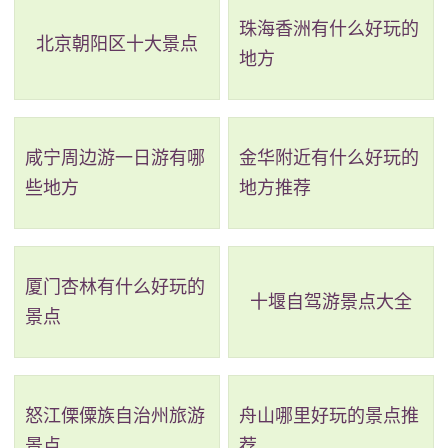
珠海香洲有什么好玩的
态湿地环境，是旅游度假、野外露营的绝佳去处。
北京朝阳区十大景点
地方
2、曹甸楚甸公园
电话：(0514)88622151
咸宁周边游一日游有哪
金华附近有什么好玩的
地址：扬州市宝应县晨化路
些地方
地方推荐
楚甸公园位于江苏省扬州市宝应县曹甸集镇，占地
面积100亩。园内花木葱郁，小桥流水，古色古香的黑色
厦门杏林有什么好玩的
十堰自驾游景点大全
小径跌宕起伏、蜿蜒曲折，大型户外影视屏气势恢弘。
景点
除了长廊、亭台、假山、船舫、莲池等景点，还有儿童
教玩具、中老年活动中心等设施，为各年龄段的人提供
了不同的活动体验。而且公园还采取市场化、标准化、
怒江傈僳族自治州旅游
舟山哪里好玩的景点推
景点
荐