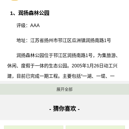
1、润扬森林公园
评级：AAA
地址：江苏省扬州市邗江区瓜洲镇润扬南路1号
润扬森林公园位于邗江区润扬南路1号，为集旅游、
休闲、度假于一体的生态公园。2005年1月26日动工兴
建，目前已完成一期工程。主要包括“一湖、一堤、一
街、一馆、一路、三场”，即人工湖、千米花堤、商业
展开全部
街、纪念馆、景观主干道、市民广场、景观广场和停车
场。公园规划占地面积约220万平方米，绿化面积约150
- 猜你喜欢 -
万平方米，水域面积约47万平方米，绿化率达70%。园
内滩涂遍布，芦苇荡漾，群鸟栖息，拥有保存完好的生