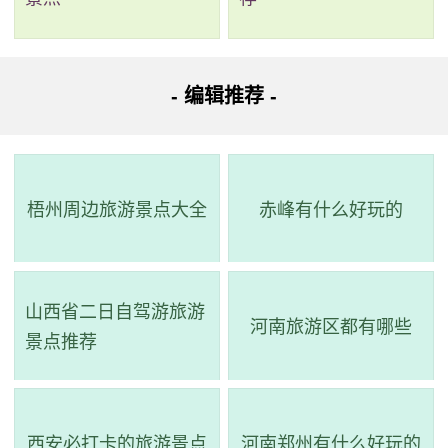
项目化、责任化的管理运作机制，让园内处处都是一片
怡人清静的环境，非常适合休闲、旅游、观赏和健身。
3、四桥烟雨楼
- 编辑推荐 -
电话：(0514)87291777
地址：江苏省扬州市邗江区扬子江北路405号
梧州周边旅游景点大全
赤峰有什么好玩的
四桥烟雨楼始建于清乾隆年间，原为奉宸苑卿黄履
暹别墅。乾隆曾四次幸临此处，登楼南望春波桥，北眺
长春桥，西览玉板桥、莲花桥，即以“四桥烟雨”赐名，御
山西省二日自驾游旅游
河南旅游区都有哪些
景点推荐
书趣园。光绪三年，曾于此重建三贤祠，礼祀欧阳修、
苏东坡、王士禛。1960年，它在旧址上进行了重建。四
桥烟雨楼坐东朝西，建筑面积97.6平方米，楼高二层，
西安必打卡的旅游景点
河南郑州有什么好玩的