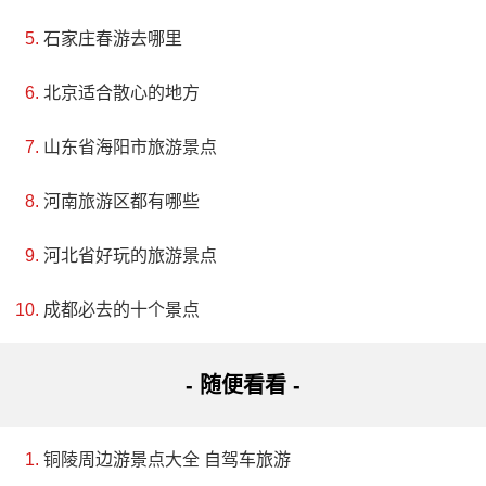
风采笑迎海内外宾客。明代扬州知府吴秀在观里建了玉
石家庄春游去哪里
皇阁，阁高三层，高大壮丽，登上阁顶可以俯视全城。
然后到了清代，琼花观逐渐衰败，直到民国时期，蕃厘
北京适合散心的地方
观内的建筑物已基本毁于大火。现在的蕃厘观是由扬州
山东省海阳市旅游景点
市政府出资于1993年开始重修，历时三年，耗资1800万
河南旅游区都有哪些
元重建。重建后的蕃厘观门仍朝南。观前的石牌坊系明
代所建，石质呈糙米色，有左右两根石柱，上圆下方，
河北省好玩的旅游景点
柱端似华表。
成都必去的十个景点
5、花都汇—扬州园艺体验中心
- 随便看看 -
评级：AAA
地址：扬州市邗江区鸿福路花都汇园艺体验中心
铜陵周边游景点大全 自驾车旅游