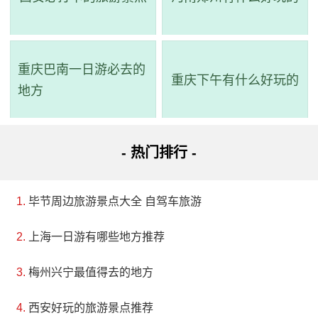
面阔三间，歇山重檐，四面廊，三面借景，楼前平台围
以白矾石栏杆。东西两侧有石阶踏道。在其南侧还立有
一方“趣园”残碑。
重庆巴南一日游必去的
重庆下午有什么好玩的
地方
4、扬州琼花观
等级：高级重点文物保护单位
- 热门排行 -
地址：扬州市广陵区文昌中路360号
琼花观作为千年古道观，历经兴衰沧桑，终于以崭
毕节周边旅游景点大全 自驾车旅游
新的风貌展现在世人面前。尽管现在没有住观道士，大
上海一日游有哪些地方推荐
殿内也未塑神像，但它作为扬州著名道观和历史文化遗
梅州兴宁最值得去的地方
迹，在人们心目中始终享有崇高的地位。而被誉为“维扬
一株花，四海无同类”的千年琼花，则正以其天下无双的
西安好玩的旅游景点推荐