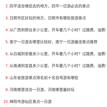
位于扬州市瘦西湖景区核心区的花都汇是一个多种
四平适合情侣去的地方，四平一日游必去的景点
园艺体验区，包括红园花鸟鱼虫市场、藏品市场、扬州
日照市区好玩的地方，日照市有哪些旅游景点
盆景园等。游客可以在这里进行园艺体验和休闲娱乐。
花都汇以前是小茅山垃圾填埋场，建于20年前，用来处
从广西到邢台多少公里、开车要几个小时？过路费、油费
理扬州城区大部分垃圾，现在已经废弃近20年。由于城
南宁一日游去哪里比较好，南宁一日游最佳景点推荐
市范围逐渐扩大，小茅山垃圾填埋场所在地已由远郊区
从白城到安徽多少公里、开车要几个小时？过路费、油费
变成老城区和瘦西湖景区的连接节点。堆积多年的垃圾
逐渐渗透入土，瘦西湖隧道施工的废弃土方形成了泥浆
从南通到宜昌多少公里、开车要几个小时？过路费、油费
池。简易的防护措施下，垃圾气味弥漫，堆体有倾倒的
山东省旅游景点排名前十名自驾游有哪些
危险，流质…
河南哪里适合一日游，河南哪里最好玩
绵阳市游仙区景点一日游