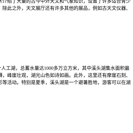
技术介绍了大量的古今中外天文和气象知识，设置了许多适合青少
。除此之外，天文展厅还有许多其他的展品，例如古天文仪器、
个人工湖，总蓄水量达1000多万立方米，其中溪头湖集水面积最
磅礴，峰崖壮观，湖光山色如诗如画。此外，这里还有摩崖石刻、
影等活动。特别是夏季，溪头湖是一个避暑胜地，游客可以在湖