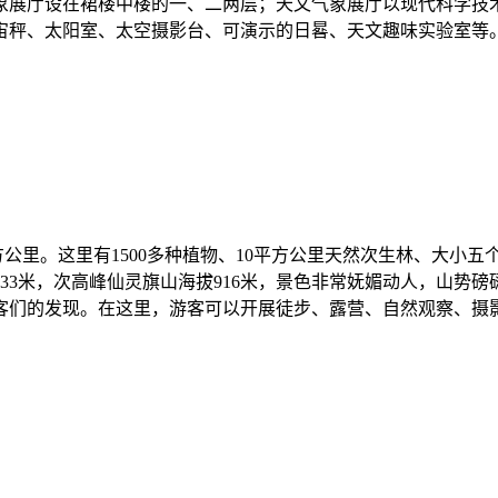
气象展厅设在裙楼中楼的一、二两层；天文气象展厅以现代科学
宙秤、太阳室、太空摄影台、可演示的日晷、天文趣味实验室等
方公里。这里有1500多种植物、10平方公里天然次生林、大小五
933米，次高峰仙灵旗山海拔916米，景色非常妩媚动人，山势
客们的发现。在这里，游客可以开展徒步、露营、自然观察、摄