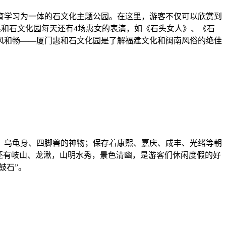
教育学习为一体的石文化主题公园。在这里，游客不仅可以欣赏到
惠和石文化园每天还有4场惠女的表演，如《石头女人》、《石
风和畅——厦门惠和石文化园是了解福建文化和闽南风俗的绝佳
、乌龟身、四脚兽的神物；保存着康熙、嘉庆、咸丰、光绪等朝
还有岐山、龙湫，山明水秀，景色清幽，是游客们休闲度假的好
鼓石”。