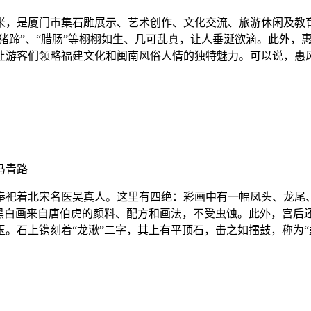
方米，是厦门市集石雕展示、艺术创作、文化交流、旅游休闲及
“猪蹄”、“腊肠”等栩栩如生、几可乱真，让人垂涎欲滴。此外，
让游客们领略福建文化和闽南风俗人情的独特魅力。可以说，惠
马青路
奉祀着北宋名医吴真人。这里有四绝：彩画中有一幅凤头、龙尾
的黑白画来自唐伯虎的颜料、配方和画法，不受虫蚀。此外，宫后
。石上镌刻着“龙湫”二字，其上有平顶石，击之如擂鼓，称为“