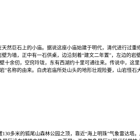
在天然巨石上的小庙。据说这座小庙始建于明代，清代进行过重修
岩壁为墙，正中有一石供桌，边沿刻着“建文二年置”，左边的岩
石壁十余仞，空窍玲珑，东有西湖约十里可通往来。传说中，这
岩”名称的由来。白虎岩庙所处山头的地形壮观险要，山岩怪石大
130多米的狐尾山森林公园之顶，靠近“海上明珠”气象雷达塔