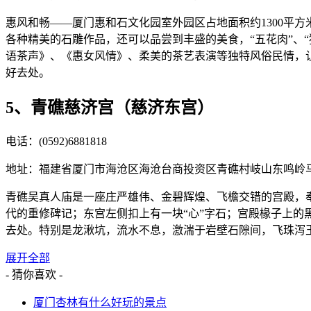
惠风和畅——厦门惠和石文化园室外园区占地面积约1300平
各种精美的石雕作品，还可以品尝到丰盛的美食，“五花肉”、
语茶声》、《惠女风情》、柔美的茶艺表演等独特风俗民情，
好去处。
5、青礁慈济宫（慈济东宫）
电话：(0592)6881818
地址：福建省厦门市海沧区海沧台商投资区青礁村岐山东鸣岭
青礁吴真人庙是一座庄严雄伟、金碧辉煌、飞檐交错的宫殿，
代的重修碑记；东宫左侧扣上有一块“心”字石；宫殿椽子上
去处。特别是龙湫坑，流水不息，激湍于岩壁石隙间，飞珠泻玉
展开全部
- 猜你喜欢 -
厦门杏林有什么好玩的景点