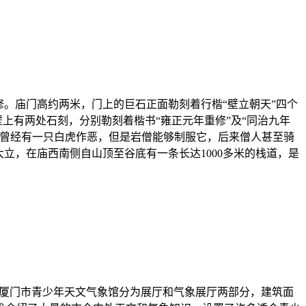
。庙门高约两米，门上的巨石正面勒刻着行楷“壁立朝天”四个
壁上有两处石刻，分别勒刻着楷书“雍正元年重修”及“同治九年
里曾经有一只白虎作恶，但是岩僧能够制服它，后来僧人甚至骑
立，在庙西南侧自山顶至谷底有一条长达1000多米的栈道，是
。厦门市青少年天文气象馆分为展厅和气象展厅两部分，建筑面