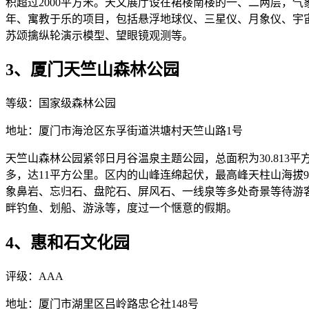
积超过2000平方米。天文展厅设在裙楼南楼的一、二两层，
年、寓教于乐的项目，包括悬浮地球仪、三星仪、月象仪、宇
苏颂擒纵轮演示模型、望眼镜观测等。
3、厦门天竺山森林公园
等级：国家级森林公园
地址：厦门市海沧区东孚街道洪塘村天竺山路1号
天竺山森林公园紧邻日月谷温泉主题公园，总面积为30.813平
多，达11平方公里。区内的山峰连绵起伏，最高峰天柱山海拔
象鼻岩、忘归石、盘陀石、屏风石、一线泉等多处奇景等待游
畔钓鱼、划船、游泳等，度过一个惬意的假期。
4、惠和石文化园
评级：AAA
地址：厦门市湖里区吕岭路忠仑社148号