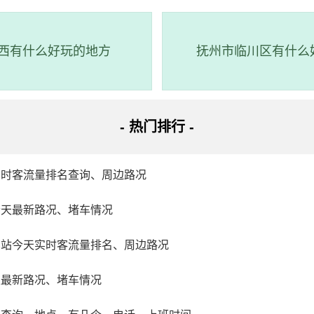
饶市婺源县大鄣山乡通源村
园总面积约30平方公里，内有三个景区：灵岩洞群、石城古树群
西有什么好玩的地方
抚州市临川区有什么
洞组成，以流水冲击石灰岩形成的石芽、石林景观为主。此外，游
周边的古村落和名树古木也很值得游览。据悉，这是一处经过国家
批建的“省级风景名胜区”，是一个非常有意思的旅游胜地！
- 热门排行 -
实时客流量排名查询、周边路况
今天最新路况、堵车情况
车站今天实时客流量排名、周边路况
天最新路况、堵车情况