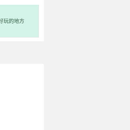
和石林奇观。灵岩洞
好玩的地方
客还能欣赏到唐代以
林业部批准的“国家