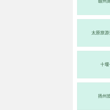
赣州
太原旅游
十堰
3、灵岩洞国家森
扬州
评级：AAAA 