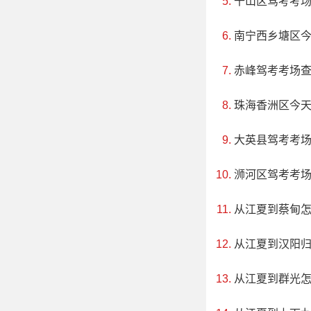
千山区驾考考
南宁西乡塘区
赤峰驾考考场
珠海香洲区今
大英县驾考考
4、三清湖
浉河区驾考考
评级：暂无
从江夏到蔡甸
地址：江西省
从江夏到汉阳
三清湖位于国家
从江夏到群光
丽的湖光山色、奇