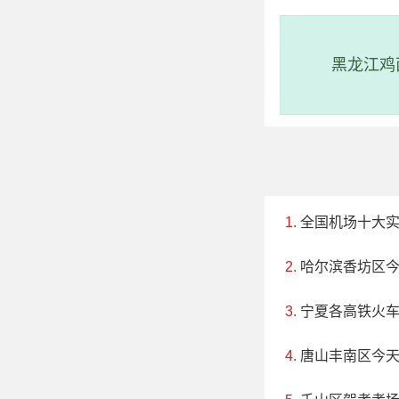
地址：西省上
灵岩洞森林公
黑龙江鸡
由36个独特的溶
来保存着的墨宝。
森林公园”和省政府
全国机场十大
哈尔滨香坊区
宁夏各高铁火
唐山丰南区今