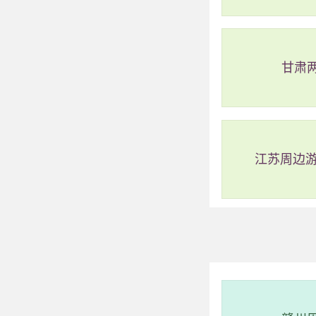
2、三鼎寻根园景
甘肃
评级：AA
地址：江西省上
位于上饶市南的
江苏周边游
年被评为三星级农
生是周易研究会常
离市中心8公里，交