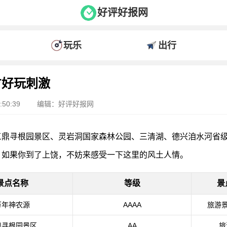
好评好报网
玩乐
出行
方好玩刺激
50:39
编辑：好评好报网
三鼎寻根园景区、灵岩洞国家森林公园、三清湖、德兴洎水河省
，如果你到了上饶，不妨来感受一下这里的风土人情。
景点名称
等级
景
万年神农源
AAAA
旅游景
鼎寻根园景区
AA
旅