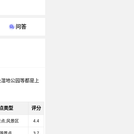
问答
级湿地公园等都是上
点类型
评分
点;风景区
4.4
游景点
3.7