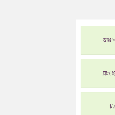
安徽
廊坊
杭