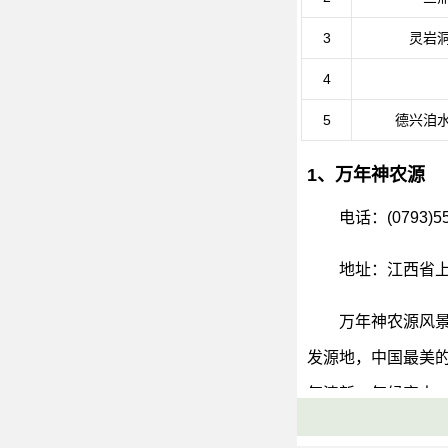
3
灵岩
4
5
德兴洎
1、万年神农源
电话：(0793)55
地址：江西省上
万年神农源风
发源地，中国最美
气清新，气候宜人
非常有趣。同时，