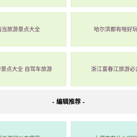
区
两当旅游景点大全
哈尔滨都有啥好
饶市广信区皂头镇三联村高佬庄狗肉馆西南150米
三鼎寻根园以生态休闲文化娱乐为特色，是一座风景优美、绿树成
景点大全 自驾车旅游
浙江富春江旅游必
家乐和国家AA级旅游景区，同时也是省文化厅批准的三鼎民俗博
务副会长和形势派风水第七代传人，多年从事风水堪舆，参与许多
通非常便利。总字数不超过150个字。
- 编辑推荐 -