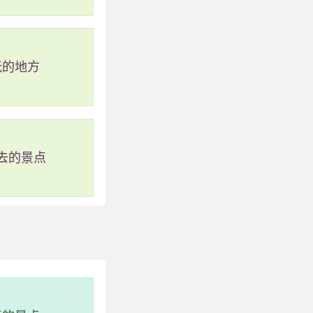
玩的地方
荫的山庄。2012
去的景点
物馆。主人蔡福伟先
工程策划。 这里距