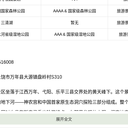
洞国家森林公园
AAAA & 国家级森林公园
旅游景
三清湖
暂无
旅游景
水河省级湿地公园
AAA & 国家级湿地公园
旅游
16008
饶市万年县大源镇盘岭村S310
景区坐落于江西万年、弋阳、乐平三县交界处的黄天峰下。这个
的地下河——神农宫和中国首家原生态洞穴探险三部分组成。整
，同时也具有新奇灵秀幽险等特点。在那里参观仙人洞、探索神
展开全文
这个景区也是一个非常适合休闲旅游和自然探索的好去处。