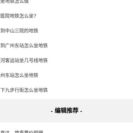
九坐地铁怎么做
里、浙赣铁路玉山站16公里，交通便利。湖面面积9.9平方公里，
。与雄伟险峻的三清山相得益彰，三清湖吸引着众多游客前来欣
医院地铁怎么坐?
场到中山三院的地铁
场到广州东站怎么坐地铁
天河客运站坐几号线地铁
广州东站怎么坐地铁
上下九步行街怎么坐地铁
- 编辑推荐 -
铁直达、换乘票价明细