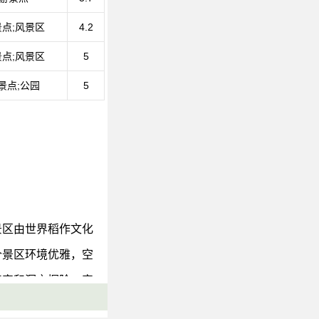
点;风景区
4.2
点;风景区
5
景点;公园
5
景区由世界稻作文化
个景区环境优雅，空
农宫和洞穴探险一定