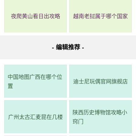
火车东站总站方向)经过9站到广州火车东站总站站；步行310
米到达目的地。
夜爬黄山看日出攻略
越南老挝属于哪个国家
路线四：全程6.1公里，耗时46分钟，无需换乘。
路线简介：起点 ->步行->
209路
（广东工大(地铁区庄站)
- 编辑推荐 -
站 至 广州火车东站总站站）->步行 -> 到达。
详细路线：从起点到步行1.3公里；广东工大(地铁区庄
中国地图广西在哪个位
站)站乘209路(广州火车东站总站方向)或256路,280路,233
迪士尼玩偶官网旗舰店
置
路,810路经过5站到广州火车东站总站站；步行233米到达目
的地。
陕西历史博物馆攻略小
广州太古汇麦昆在几楼
路线五：全程6.3公里，耗时55分钟，无需换乘。
窍门
路线简介：起点 ->步行->
185路
（东风东路(广东工大)站