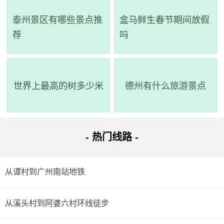
至 广州火车东站总站站）->步行 -> 到达。
泰州景区有哪些景点推
盒马鲜生春节期间放假
荐
吗
详细路线：从起点到步行1.4公里；东风东路(广东工大)
站乘185路(广州火车东站总站方向)经过6站到广州火车东站
总站站；步行336米到达目的地。
世界上最高的树多少米
德州有什么旅游景点
- 热门线路 -
从谭村到广州南站地铁
从溪头村到阿婆六村环线徒步