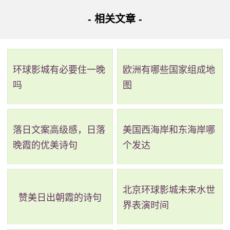
路线二：全程6.8公里，耗时43分钟，无需换乘。
- 相关文章 -
路线简介：起点 ->步行->
551路
（东山口(东华北路)站 至
广州火车东站总站站）->步行 -> 到达。
环球影城有必要住一晚
欧洲有哪些国家组成地
详细路线：从起点到步行147米；东山口(东华北路)站乘
吗
图
551路(广州火车东站总站方向)经过7站到广州火车东站总站
站；步行314米到达目的地。
落日文案高级感，日落
美国西海岸和东海岸哪
路线三：全程7.6公里，耗时46分钟，无需换乘。
晚霞的优美诗句
个发达
路线简介：起点 ->步行->
183路
（东山口站 至 广州火车
东站总站站）->步行 -> 到达。
北京环球影城未来水世
赞美日出朝霞的诗句
界表演时间
详细路线：从起点到步行239米；东山口站乘183路(广州