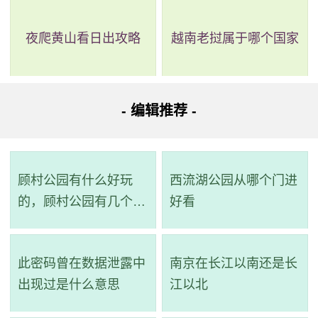
路线三：全程18.3公里，耗时1小时16分钟，换乘1次。
夜爬黄山看日出攻略
越南老挝属于哪个国家
路线简介：起点 ->步行->
243路
（杨箕村站 至 琶洲大桥
北站）->步行->
大学城专线1路
（琶洲大桥北站 至 广外站）->
步行 -> 到达。
- 编辑推荐 -
详细路线：从起点到步行281米；杨箕村站乘243路(员村
总站(美林花园)方向)经过10站到琶洲大桥北站；同站换乘；
顾村公园有什么好玩
西流湖公园从哪个门进
琶洲大桥北站乘大学城专线1路(大学城广大总站方向)经过5站
的，顾村公园有几个景
好看
到广外站；步行642米到达目的地。
点
路线四：全程19.6公里，耗时1小时21分钟，换乘1次。
此密码曾在数据泄露中
南京在长江以南还是长
路线简介：起点 ->步行->
37路
（杨箕村站 至 珠影(地铁
出现过是什么意思
江以北
客村站)站）->步行->
大学城专线3路
（珠影(地铁客村站)站 至