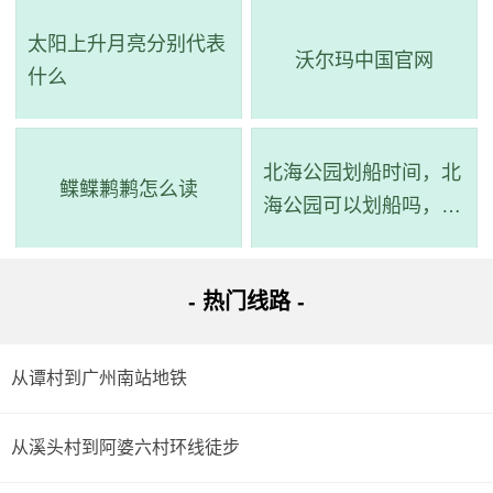
广外站）->步行 -> 到达。
太阳上升月亮分别代表
沃尔玛中国官网
什么
详细路线：从起点到步行281米；杨箕村站乘37路(赤沙
总站(广东财经大学)方向)经过4站到珠影(地铁客村站)站；同
站换乘；珠影(地铁客村站)站乘大学城专线3路(大学城中部枢
北海公园划船时间，北
鲽鲽鹣鹣怎么读
纽总站方向)经过12站到广外站；步行643米到达目的地。
海公园可以划船吗，北
海公园划船在哪个门
路线五：全程18.1公里，耗时1小时21分钟，换乘1次。
- 热门线路 -
路线简介：起点 ->步行->
517路
（锦城花园(四五八医院)
站 至 车陂南站）->步行->
地铁4号线
（车陂南站(A口) 至 大学
从谭村到广州南站地铁
城北站）->步行 -> 到达。
详细路线：从起点到步行522米；锦城花园(四五八医院)
从溪头村到阿婆六村环线徒步
站乘517路(黄埔客运站总站方向)或261路,550路经过12站到