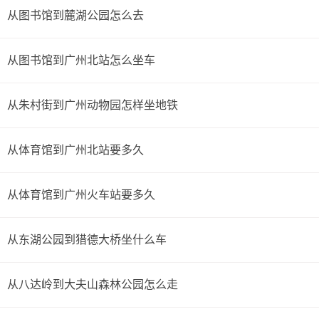
从图书馆到麓湖公园怎么去
车陂南站；步行236米；车陂南站(A口)乘地铁4号线(南沙客
运港方向)经过3站到大学城北站(D口)；步行1.8公里到达目的
从图书馆到广州北站怎么坐车
地。
从朱村街到广州动物园怎样坐地铁
从体育馆到广州北站要多久
从体育馆到广州火车站要多久
从东湖公园到猎德大桥坐什么车
从八达岭到大夫山森林公园怎么走