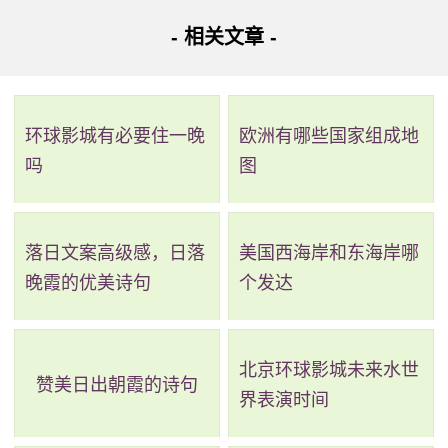
- 相关文章 -
从杨箕到广州大学城其它乘车路线：
路线二：全程19.4公里，耗时1小时4分钟，换乘1次。
环球影城有必要住一晚
欧洲有哪些国家组成地
吗
图
路线简介：起点 ->
地铁5号线
（杨箕站 至 科韵路站）->
步行->
大学城专线1路
（琶洲大桥北站 至 广外站）->步行 ->
到达。
落日文案高级感，日落
美国西海岸和东海岸哪
晚霞的优美诗句
个发达
详细路线：从起点到杨箕站乘地铁5号线(文冲方向)经过6
站到科韵路站(A口)；步行637米；琶洲大桥北站乘大学城专
线1路(大学城广大总站方向)经过5站到广外站；步行642米到
北京环球影城未来水世
赞美日出朝霞的诗句
界表演时间
达目的地。