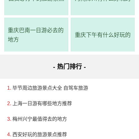
乐满地主题乐园是乐满地度假世界第一期工程投资
最大的项目之一。它在2002年度通过了ISO9001质量认
证及ISO14001环境认证，并被国家旅游局评为“AAAA”景
重庆巴南一日游必去的
重庆下午有什么好玩的
区。园区共有五大主题区：欢乐中国城、美国西部区、
地方
梦幻世界区、海盗村、南太平洋区及森林游乐区。所有
服装、餐饮、景观、表演及游乐设施都与各区的主题有
- 热门排行 -
关。乐满地主题乐园营造不同时空背景的游乐场所，让
游客置身其中，享受在主题区犹如进入时空隧道中模拟
毕节周边旅游景点大全 自驾车旅游
环境所提供的乐趣。它引进了国际级大型游乐园的设
计，并选取世界各地的梦幻情境，打造出时空交错的欢
上海一日游有哪些地方推荐
乐中国城、惊险刺激的美国西部区、奇妙魔幻的梦幻世
梅州兴宁最值得去的地方
界区等多样化的景区。
西安好玩的旅游景点推荐