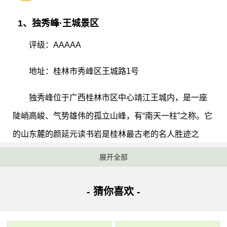
1、独秀峰·王城景区
评级：AAAAA
地址：桂林市秀峰区王城路1号
独秀峰位于广西桂林市区中心靖江王城内，是一座
陡峭高峻、气势雄伟的孤立山峰，有“南天一柱”之称。它
的山东麓的颜延元读书岩是桂林最古老的名人胜迹之
一。桂林独秀峰·王城景区以独秀峰为中心，明代靖江藩
展开全部
王府为范围，涵盖了自然山水风光与历史人文景观，是
桂林三大历史文化体系的代表。不仅如此，这里也是桂
- 猜你喜欢 -
林历史文化的典型代表之一。周围众山环绕，孤峰傲
立，犹如帝王之尊。独秀峰的顶端是欣赏桂林城全景的