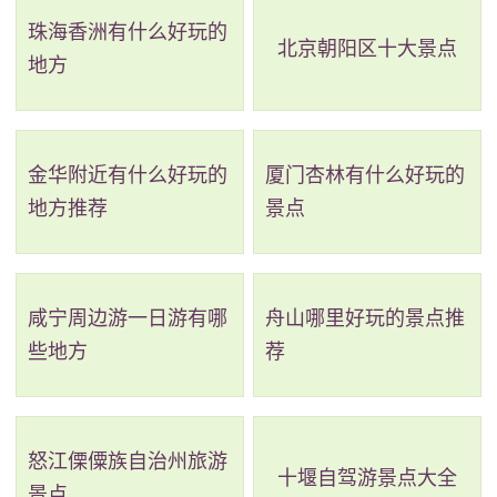
珠海香洲有什么好玩的
最佳观景台。“桂林山水甲天下”这千古名言形容的就是像
北京朝阳区十大景点
地方
独秀峰这样的秀丽山水。
2、两江四湖·象山景区
金华附近有什么好玩的
厦门杏林有什么好玩的
评级：AAAAA
地方推荐
景点
地址：广西壮族自治区桂林市象山区民主路1号
桂林“两江四湖”全长7.33公里，水面面积38.59万平
咸宁周边游一日游有哪
舟山哪里好玩的景点推
方米。该工程最早形成于北宋年间，当时榕湖、杉湖、
些地方
荐
桂湖上舟楫纵横，游人如织，兴盛一时。为了再现当年
桂林“水城”的繁荣景象，并恢复桂林宋代水上游的城市游
览模式，桂林“两江四湖”工程的构想经过建设者们1000多
怒江傈僳族自治州旅游
十堰自驾游景点大全
景点