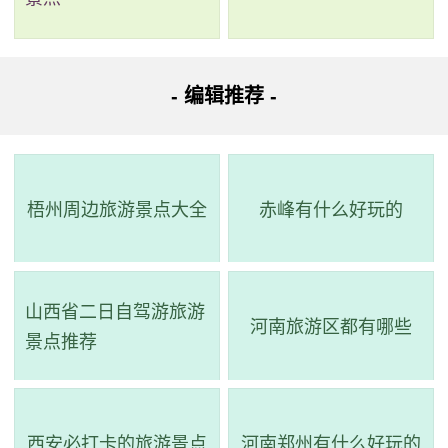
个日日夜夜的艰苦奋斗，2002年6月2日上午实现了通
航，南宋著名诗词家刘克庄咏叹桂林“千山野立，一水抱
城流”的梦想，从此成为现实。桂林“两江四湖”以其独特
- 编辑推荐 -
的自然风光和历史文化吸引着无数国内外游客前来探
访。在这里，您可以乘坐精致的木船穿行在清澈的水
中，欣赏桂林山水的优美，感受桂林水乡的风情。在夜
梧州周边旅游景点大全
赤峰有什么好玩的
晚，您还可以欣赏到灯光变幻的壮观景象，别有一番韵
味。
3、乐满地休闲世界（乐满地主题乐园）
山西省二日自驾游旅游
河南旅游区都有哪些
景点推荐
评级：AAAAA
地址：广西壮族自治区桂林市兴安县志玲路
西安必打卡的旅游景点
河南郑州有什么好玩的