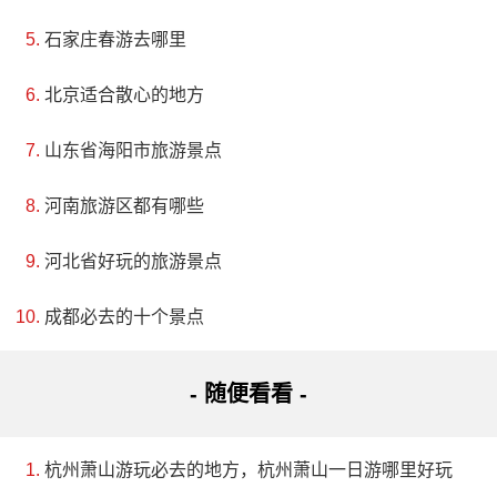
4、漓江风景区
石家庄春游去哪里
电话：(0773)2803315
北京适合散心的地方
地址：广西壮族自治区桂林市灵川县X092(桂磨路)
山东省海阳市旅游景点
桂林漓江风景区是世界上规模最大、风景最美的岩
河南旅游区都有哪些
溶山水游览区。漓江流经广西壮族自治区桂林市，以流
域孕育的独特绝世而又秀甲天下的自然景观桂林山水，
河北省好玩的旅游景点
“江作青罗带，山如碧玉簪”。漓江的特点概括为清、奇、
成都必去的十个景点
巧、变四个字，主要景点概括为一江、两洞、三山。一
江（漓江）、两洞（芦笛岩、七星岩）、三山（象鼻
- 随便看看 -
山、叠彩山、独秀峰）是桂林山水的精华所在。漓江像
一条青绸绿带，盘绕在万点峰峦之间，奇峰夹岸，碧水
杭州萧山游玩必去的地方，杭州萧山一日游哪里好玩
萦回，削壁垂河，青山浮水，风光旖旎，犹如一幅百里