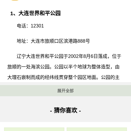
1、大连世界和平公园
电话：12301
地址：大连市旅顺口区滨港路888号
辽宁大连世界和平公园于2002年8月6日落成，位于
旅顺的一处海滨公园。公园以半个地球为整体造型，由
大理石嵌制而成的经纬线贯穿整个园区地面。公园的主
题是《百国首脑和平圣诗》，世界96位国家首脑的青铜
展开全部
雕像及镂刻在玻璃幕墙上的“圣诗”构成了园内的主要风
景，其主楼的造型亦宛若一只和平鸽，其他园内还展有
- 猜你喜欢 -
百国赠送的和平艺术品及千余枚百国和平与战争主题邮
票精品等。1998年5月于美国召开的世界诗人大会会后邀