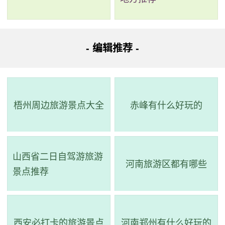
米曲折海岸线。园内蓝天碧海、青山奇石和山水交融构
成了美丽的海滨风光。这里有亚洲最大的以展示珊瑚礁
生物群为主的大型海洋生物馆——珊瑚馆；世界最大、
- 编辑推荐 -
中国唯一的展示极地海洋动物及极地体验场馆——极地
馆；全国最大的半自然状态人工鸟笼——鸟语林；全国
最大的花岗岩动物石雕——群虎雕塑以及化腐朽为神奇
梧州周边旅游景点大全
赤峰有什么好玩的
的马驷骥根雕艺术馆等文明全国的旅游景点。此外，还
有全国最长的大型跨海空中索道、大连南部海域最大的
旅游观光船、特种电影播放场所——四维影院以及惊险
山西省二日自驾游旅游
刺激的侏罗纪激流探险、海盗船、蹦极、速降等游乐设
河南旅游区都有哪些
景点推荐
施。
3、骆驼山海滨森林公园
西安必打卡的旅游景点
河南郑州有什么好玩的