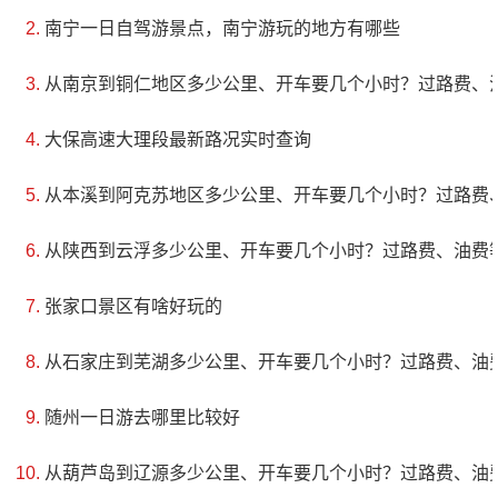
南宁一日自驾游景点，南宁游玩的地方有哪些
物在没有人类干扰的自然环境中生活。该园共分为六大
功能区：展示各种动物，包括花园式的食草动物区、巍
从南京到铜仁地区多少公里、开车要几个小时？过路费、
然耸立的狮虎区、鹤然屹立的黑猩猩和狒狒展区、依据
大保高速大理段最新路况实时查询
自然营造的猴园、兀然挺立的熊山、别具一格的亚洲象
馆和综合自然保护区内温顺可爱的大、小熊猫、松鼠
从本溪到阿克苏地区多少公里、开车要几个小时？过路费
猴、热情派的火烈鸟等。
从陕西到云浮多少公里、开车要几个小时？过路费、油费
5、安波温泉旅游度假区
张家口景区有啥好玩的
电话：(0411)83200210,
从石家庄到芜湖多少公里、开车要几个小时？过路费、油
(0411)83209100,15040549433
随州一日游去哪里比较好
地址：辽宁大连普兰店区安波镇安波屯
从葫芦岛到辽源多少公里、开车要几个小时？过路费、油
安波温泉旅游度假区位于普兰店市安波镇政府所在