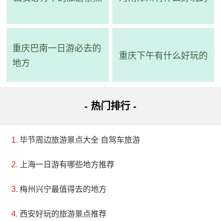
评级：AA
地址：辽宁省大连市瓦房店市驼山乡
重庆巴南一日游必去的
重庆下午有什么好玩的
骆驼山海滨森林公园位于辽宁省瓦房店市驼山乡境
地方
内，地处辽东半岛西海岸中段。1998年8月由辽宁省林业
厅批准成立为省级森林公园，总面积为2000公顷，内有
- 热门排行 -
自然景观、景点50余处。森林公园共包括三大景区：龙
凤滩海滨度假区、西屏山自然风景区、骆驼山自然森林
毕节周边旅游景点大全 自驾车旅游
保护区及狩猎场。这三个景区以其独特的山、水、林和
石构成了各具特色的神奇景观。其中最具特色的是龙凤
上海一日游有哪些地方推荐
滩海滨度假区。龙凤滩东西长达13.6公里，两端礁岩嶙
梅州兴宁最值得去的地方
峋、奇形怪状，如“西天泥林”、“凤凰岩”、“聚阳石”、“猩
西安好玩的旅游景点推荐
猩观潮”和佛经岩等景点都各具特色。龙凤滩5公里的中间