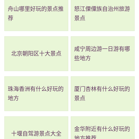
舟山哪里好玩的景点推
怒江傈僳族自治州旅游
请世界各国首脑用各自国家的语言，以诗歌或箴言的形
荐
景点
式，在21世纪来临之际祈祷世界和平。这一活动得到中
国国家主席江泽民、前美国总统克林顿、前俄罗斯总统
叶利钦等120多位国家首脑的响应。作为永久纪念这一惊
咸宁周边游一日游有哪
北京朝阳区十大景点
世之举，辽宁大连世界和平公园应运而生。
些地方
2、大连老虎滩海洋公园
评级：AAAAA
珠海香洲有什么好玩的
厦门杏林有什么好玩的
地方
景点
地址：大连市中山区滨海中路9号
大连老虎滩海洋公园位于国家级风景名胜区——大
连南部海滨中部，占地面积118万平方米，有着4000余
金华附近有什么好玩的
十堰自驾游景点大全
地方推荐