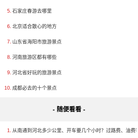
段海滨浴场更是洁净无染，潮起波涛不惊，潮落沙细滩
石家庄春游去哪里
平。离岸千米处，名闻遐迩的八仙岛隔海相望。
北京适合散心的地方
4、大连森林动物园
山东省海阳市旅游景点
电话：(0411)82476998
河南旅游区都有哪些
地址：大连市西岗区迎春路60号
河北省好玩的旅游景点
大连森林动物园位于市区东南部，占地7.2平方公
成都必去的十个景点
里，分为6个大区，共展出130多种动物，包括北京动物
园赠送的熊猫和日本北九洲赠送的袋鼠等珍稀动物。这
- 随便看看 -
座动物园注重自然景观，是人文景观和自然景观的完美
结合。联合国环保专家曾称其为一个“高品味的动物园”，
从南通到河北多少公里、开车要几个小时？过路费、油费
因为它让人类在没有污染的城市环境中生活，同时让动