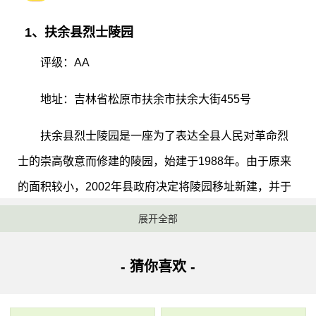
1、扶余县烈士陵园
评级：AA
地址：吉林省松原市扶余市扶余大街455号
扶余县烈士陵园是一座为了表达全县人民对革命烈
士的崇高敬意而修建的陵园，始建于1988年。由于原来
的面积较小，2002年县政府决定将陵园移址新建，并于
2004年8月13日落成，占地39000平方米，园内有革命烈
展开全部
士纪念碑、梁士英烈士全身塑像、无名烈士纪念碑、烈
士墓群和革命纪念馆等。走进陵园可以看到高耸肃穆的
- 猜你喜欢 -
“革命烈士纪念碑”，它由碑首、碑身、碑座三部分组成，
碑身刻有“革命烈士纪念碑”金光灿烂的七个大字，非常庄