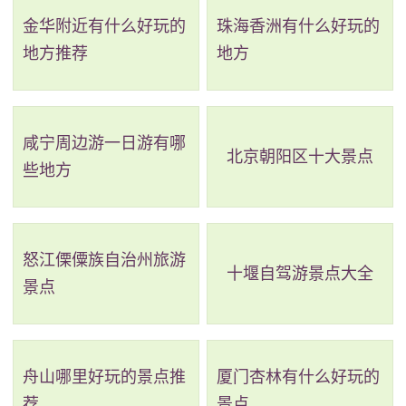
金华附近有什么好玩的
珠海香洲有什么好玩的
严肃穆。
地方推荐
地方
2、查干湖自然保护区
电话：(0438)2990055
咸宁周边游一日游有哪
北京朝阳区十大景点
地址：松原市前郭尔罗斯蒙古族自治县圣水路与运
些地方
河东街交叉路口往北约150米(查干湖渔场宾馆西侧约250
米)
怒江傈僳族自治州旅游
十堰自驾游景点大全
查干湖国家级自然保护区位于我省西北部，霍林河
景点
末端与嫩江的交汇处，总面积506.84平方公里，主要保
护对象包括半干旱地区的湖泊水生生态系统、湿地生态
系统和野生珍稀、濒危鸟类等。1986年查干湖经省政府
舟山哪里好玩的景点推
厦门杏林有什么好玩的
荐
景点