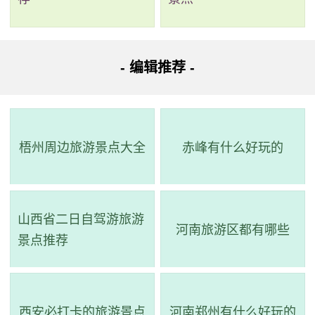
批准，设立了省级自然保护区，20年来保护区内动植物
资源日益丰富。其中鸟类数量增加特别明显，已由过去
的117种增至目前的239种，其中有43种是国家一二级保
- 编辑推荐 -
护鸟类，如东方白鹳、白头鹤、白鹤、丹顶鹤、黑鹳、
大鸨、金雕、白尾海雕、大天鹅、灰鹤、白琵鹭等国际
濒危物种及国家一二级保护动物的种类、数量，在保护
梧州周边旅游景点大全
赤峰有什么好玩的
区有逐年增加的趋势，这真是令人振奋啊！
3、郭尔罗斯博物馆
山西省二日自驾游旅游
电话：(0438)3122478
河南旅游区都有哪些
景点推荐
地址：松原市前郭尔罗斯蒙古族自治县郭尔罗斯植
物园
西安必打卡的旅游景点
河南郑州有什么好玩的