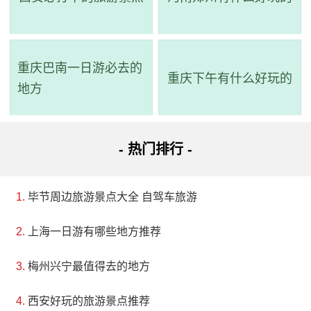
郭尔罗斯博物馆的建筑面积为1480平方米，其中展
厅面积达到了1000平方米，馆藏文物丰富，共有6876
件，珍贵文物就有400余件。博物馆的展陈分布在三个展
重庆巴南一日游必去的
重庆下午有什么好玩的
厅中，历史展厅介绍了自治县从旧石器时代晚期、新石
地方
器时代、辽金时期到元明清、民国各代的历史，以模
型、景厢、沙盘等形式呈现；民族民俗展厅则介绍了蒙
- 热门排行 -
古民族的衣食住行、宗教信仰、文体娱乐等民俗风情，
以原景再现、实物、绘画等形式呈现；自然资源展厅介
毕节周边旅游景点大全 自驾车旅游
绍了自治县境内丰富多彩的自然资源，包括水产、植
物、畜牧和湿地鸟类等，以景箱、实物标本的形式展
上海一日游有哪些地方推荐
现。郭尔罗斯博物馆自2009年免费开放以来，每年接待
梅州兴宁最值得去的地方
的观众数量都在3万人次以上，可以说是一个非常具有吸
西安好玩的旅游景点推荐
引力的文化场所。