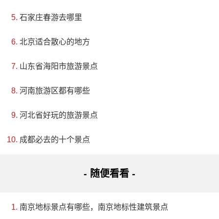
石家庄春游去哪里
4、妙因寺
评级：AAA
北京适合散心的地方
山东省海阳市旅游景点
地址：松原市前郭尔罗斯蒙古族自治县南湖大路
河南旅游区都有哪些
妙因寺是吉林省著名的藏传佛教古刹之一，始建于
1741年（清乾隆六年），名为“大通寺”，后改称今名。妙
河北省好玩的旅游景点
因指的是绝妙之行因，即菩萨三大行之一的大慈、大悲
成都必去的十个景点
和菩提心。这个寺庙位于今天祝县城西50公里的大通河
东岸连城鲁土司衙门附近，背靠石屏山，右临大通河，
- 随便看看 -
环境幽雅，风景秀丽，是甘肃著名的风景游览区。据
说，“妙因斯满，极果顿圆”，这是菩萨修行的最高果位。
南京地标景点有哪些，南京地标性建筑景点
妙因寺建成于1755年（清乾隆二十年），是郭尔罗斯前