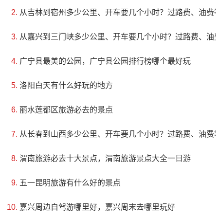
从吉林到宿州多少公里、开车要几个小时？过路费、油费
旗“沙卜隆”云丹扎木苏活佛为祝贺乾隆皇帝寿辰而建造
的。虽然经历过两次破坏，但2000年经吉林省人民政府
从嘉兴到三门峡多少公里、开车要几个小时？过路费、油
批准恢复重建，于2002年竣工，如今已成为一个具有重
广宁县最美的公园，广宁县公园排行榜哪个最好玩
要历史文化价值的地方。
洛阳白天有什么好玩的地方
5、松原市哈达山水利风景区
丽水莲都区旅游必去的景点
评级：AAA
从长春到山西多少公里、开车要几个小时？过路费、油费
地址：松原市宁江区
渭南旅游必去十大景点，渭南旅游景点大全一日游
哈达山风景区因山而生，因水而兴，从整个景区可
以看到湖光山色、烟波浩渺、景色宜人。站在观澜台
五一昆明旅游有什么好的景点
上，可以看到江水静静地流淌，让人感到非常宁静。同
嘉兴周边自驾游哪里好，嘉兴周末去哪里玩好
时，“千层断壁岩”的排列也是大自然的杰作之一，真是令