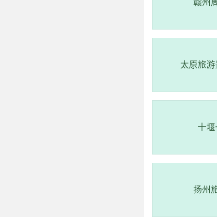
有四大景区供游客
赣州
游览面积达到888
观之大成，对现代
太原旅游
十堰
扬州