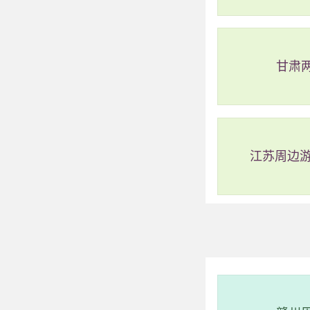
甘肃
江苏周边游
2、医巫闾山国家
评级：AAAA
地址：辽宁省
位于辽宁省的医
葱郁、景色秀丽而