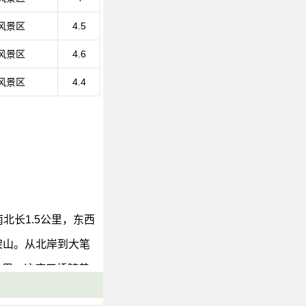
风景区
4.5
风景区
4.6
风景区
4.4
北长1.5公里，东西
架山。从北岸到大笔
公里。这座天桥随着
通道便像一条蜿蜒的