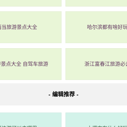
两当旅游景点大全
哈尔滨都有啥好
景点大全 自驾车旅游
浙江富春江旅游必
森林公园风景区
锦州市北镇市大朝阳国家森林公园东侧
- 编辑推荐 -
巫闾山国家级自然保护区，总面积达到11.459公顷，以山势雄
闻名。除了保护自然资源和环境外，还为森林生态旅游提供了良