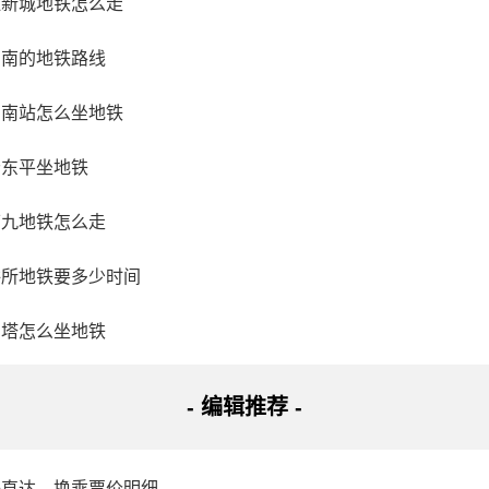
江新城地铁怎么走
州南的地铁路线
州南站怎么坐地铁
园
云东平坐地铁
50366
下九地铁怎么走
沈阳市浑南区棋盘山风景区内
讲所地铁要多少时间
园位于棋盘山风景区内，是沈阳市唯一一家展出多种野生动物的
州塔怎么坐地铁
护、教育、研究、休闲为一体，有黑猩猩、白狮、长颈鹿等珍稀动
和丹顶鹤人工繁育科研基地。2013年开始对园区进行整体改造
- 编辑推荐 -
动物展出水平和游客观赏效果，成为展现沈阳市生态文明的重要
、灵长馆等景点，感受大自然和野生动物的美妙。
铁直达、换乘票价明细