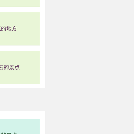
玩的地方
去的景点
伟、峰峦奇异、松柏
好基础。该保护区现