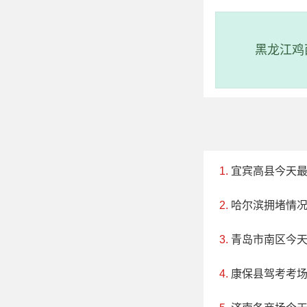
黑龙江鸡
3、清河旅游度假
评级：AAAA
宜宾高县今天
地址：铁岭市
哈尔滨拥堵情
清河省级旅游
青岛市南区今
征，起伏的丘峦和
康保县驾考考
市政府所在地40公
达，环境优美，功能