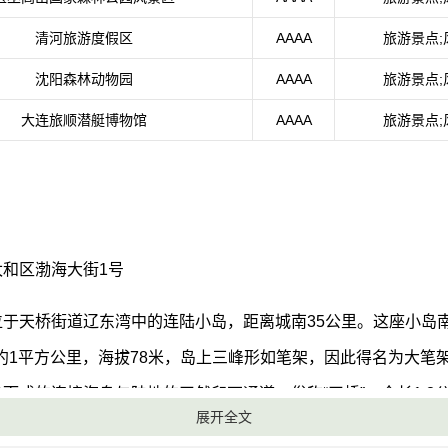
清河旅游度假区
AAAA
旅游景点;
沈阳森林动物园
AAAA
旅游景点;
大连旅顺潜艇博物馆
AAAA
旅游景点;
和区渤海大街1号
于天桥街道辽东湾中的连陆小岛，距离城南35公里。这座小岛南
积约1平方公里，海拔78米，岛上三峰形如笔架，因此得名为大笔
而成的连接海岛与陆地的天然卵石通道，俗称“天桥”，全长1.8
展开全文
时现，是一道佳景奇观。每当落潮时，海水慢慢地向两边退去，