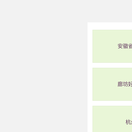
蛟龙浮现在海中；潮
山，欣赏美丽景色。
隐没在海水里。这
安徽
廊坊
杭