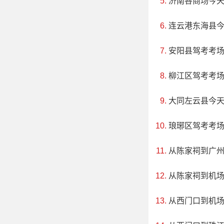
济南各商场今
大的亮点之一，周
连云港东海县
安阳县驾考考
柳江区驾考考
大同左云县今
琅琊区驾考考
从陈家祠到广
从陈家祠到机
从西门口到机