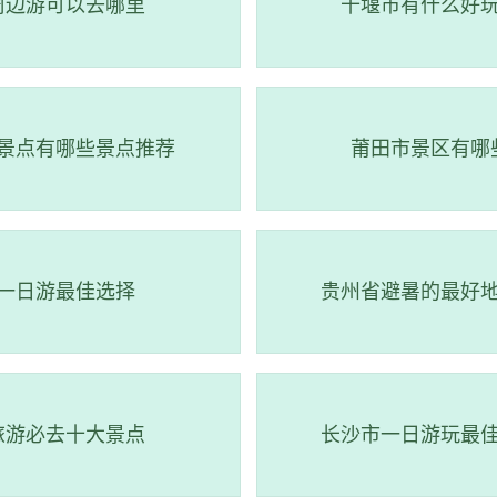
游览，其中国家森林公园风景区是整个自然保护区自然景观和人
周边游可以去哪里
十堰市有什么好
公顷。这里集山水、峰石、天象、动植物等自然景观及寺院、亭
人来说是一个非常好的放松休闲之所。
景点有哪些景点推荐
莆田市景区有哪
一日游最佳选择
贵州省避暑的最好
旅游必去十大景点
长沙市一日游玩最