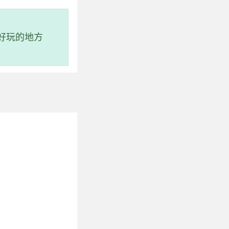
好玩的地方
备山地和平原的特
。该度假区距离铁岭
交通便利，通讯发
。清河水库是这里最