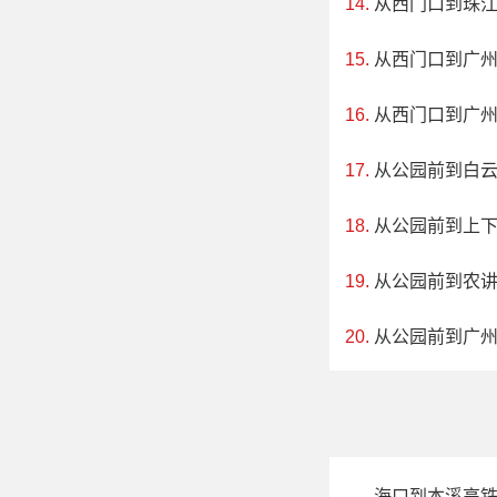
从西门口到珠
从西门口到广
从西门口到广
4、沈阳森林动物
从公园前到白
电话：(024)880
从公园前到上
地址：辽宁省
从公园前到农
沈阳森林动物
从公园前到广
AAA级景区集保
青少年科普教育基地
档次、游园环境、
密林幽谷、水禽湖
海口到本溪高