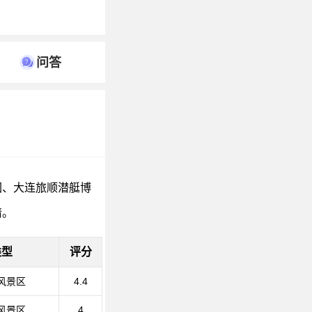
问答
园、大连旅顺潜艇博
情。
类型
评分
风景区
4.4
风景区
4