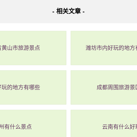
水落尽，“天桥”便完全显露出来，直通大笔架山。游客可以沿
- 相关文章 -
每当涨潮时，海水便从两边向“天桥”夹击而来，“天桥”在海浪中
样的景象非常壮观，吸引了众多游客前来观赏。
省黄山市旅游景点
潍坊市内好玩的地方
好玩的地方有哪些
成都周围旅游景
州有什么景点
云南有什么好