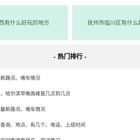
西有什么好玩的地方
抚州市临川区有什么
- 热门排行 -
区
最新路况、堵车情况
清河区青云路
况，哈尔滨早晚高峰是几点到几点
度假区以清河水库为依托，地处辽河平原和辽东丘陵交汇处，兼
天最新路况、堵车情况
成片的松林，风光旖旎，山、水、城相映成辉，被誉为辽北明珠
场查询、地点、有几个、电话、上班时间
里，京哈铁路开原站9公里，沈哈高速公路开原出入口10公里，
齐全，于2000年5月被辽宁省人民政府批准为省级旅游度假区