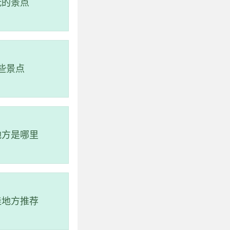
文景观的精华部分，
玩的景点
台、摩崖石刻人文景
些景点
地方是哪里
佳地方推荐