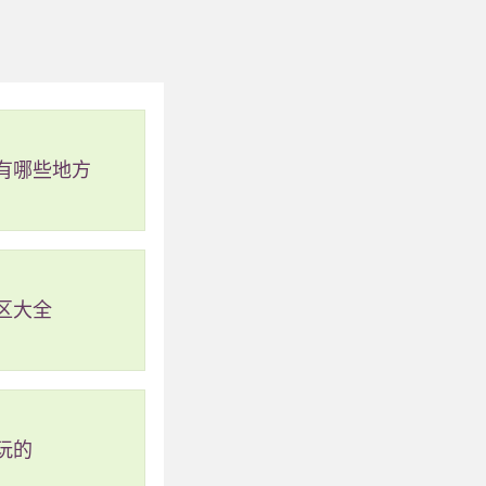
着这段沙石路登岛上
逐渐变窄，直至完全
有哪些地方
区大全
玩的