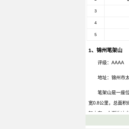
3
4
5
1、锦州笔架山
评级：AAAA
地址：锦州市太
笔架山是一座位
宽0.8公里，总面
架山有一个潮汐冲击
潮汐的涨落而时隐