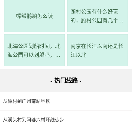
顾村公园有什么好玩
鲽鲽鹣鹣怎么读
的，顾村公园有几个景
点
北海公园划船时间，北
南京在长江以南还是长
海公园可以划船吗，北
江以北
海公园划船在哪个门
- 热门线路 -
从谭村到广州南站地铁
从溪头村到阿婆六村环线徒步