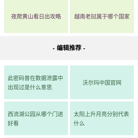
路线三：全程25公里，耗时1小时42分钟，换乘1次。
夜爬黄山看日出攻略
越南老挝属于哪个国家
路线简介：起点 ->
地铁2号线
（会江站 至 南洲站）->步
行->
b7路快线
（海珠客运站总站站 至 brt东圃镇站）->步行 ->
到达。
- 编辑推荐 -
详细路线：从起点到会江站乘地铁2号线(嘉禾望岗方向)
经过3站到南洲站(B口)；步行136米；海珠客运站总站站乘b7
此密码曾在数据泄露中
路快线(东圃客运站总站方向)或b7路经过19站到brt东圃镇
沃尔玛中国官网
出现过是什么意思
站；步行1.6公里到达目的地。
西流湖公园从哪个门进
太阳上升月亮分别代表
好看
什么