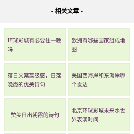
- 相关文章 -
从会江到黄村其它乘车路线：
路线二：全程31.3公里，耗时50分钟，换乘2次。
环球影城有必要住一晚
欧洲有哪些国家组成地
吗
图
路线简介：起点 ->
地铁2号线
（会江站 至 石壁站）->步
行->
地铁7号线
（石壁站 至 大学城南站）->步行->
地铁4号线
（大学城南站 至 黄村站） -> 到达。
落日文案高级感，日落
美国西海岸和东海岸哪
晚霞的优美诗句
个发达
详细路线：从起点到会江站乘地铁2号线(广州南站方向)
经过1站到石壁站；站内换乘；石壁站乘地铁7号线(大学城南
方向)经过7站到大学城南站；站内换乘；大学城南站乘地铁4
北京环球影城未来水世
赞美日出朝霞的诗句
界表演时间
号线(黄村方向)经过6站到黄村站到达目的地。