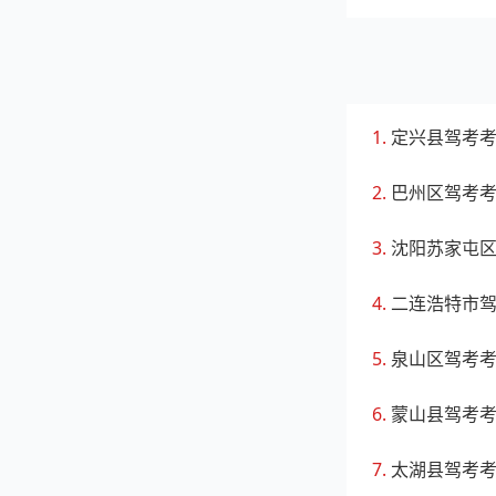
定兴县驾考
巴州区驾考
沈阳苏家屯
二连浩特市
泉山区驾考
蒙山县驾考
太湖县驾考