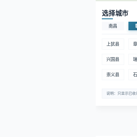
1
选择城市
📊 数据说
南昌
多。
上犹县
赣州会昌县
兴国县
暂无数据
崇义县
说明：只显示已收