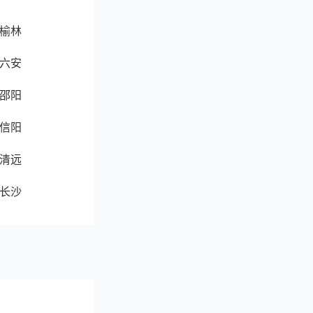
榆林
六安
邵阳
信阳
清远
长沙