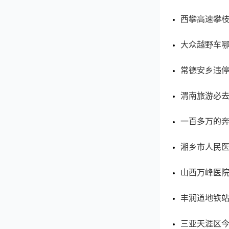
西攀高速攀
大众越野车
常德安乡违
渭南旅游必
一百多万的
湘乡市人民医
山西万峰医
丰润道地铁
三亚天涯区