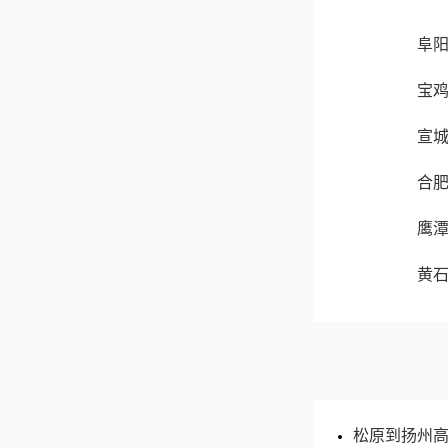
阜
宝
宣
合
鹰
黄
松原到扬州