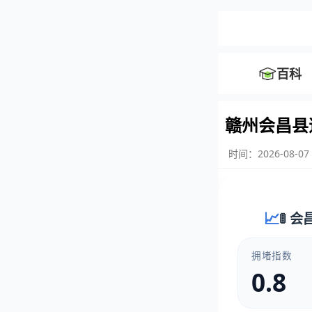
百科
赣州会昌县
时间：2026-08-07 
🚦 
拥堵指数
0.8