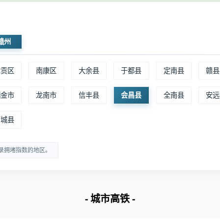
汉仙岩风景区
赣州会昌县
0.78
明：客流指数为区域范围内实时客流的指数化值，客流指数越大表
赣州
章贡区
南康区
大余县
于都县
定南县
赣县
商场周边实时拥堵排名
瑞金市
龙南市
信丰县
会昌县
全南县
安远
石城县
录拥堵指数的地区。
- 城市高铁 -