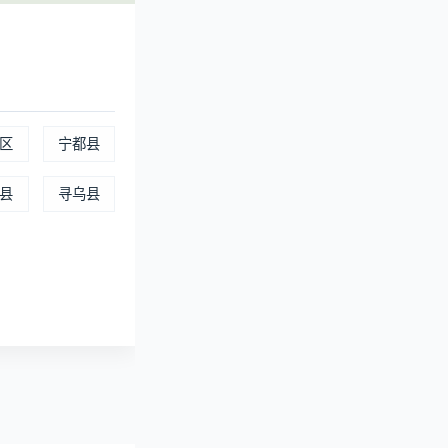
1.21
示该区域内客流越
区
宁都县
县
寻乌县