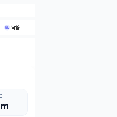
问答
程
km