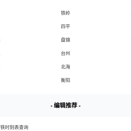
阳
铁岭
鸡
四平
城
盘锦
肥
台州
潭
北海
石
衡阳
- 编辑推荐 -
高铁时刻表查询