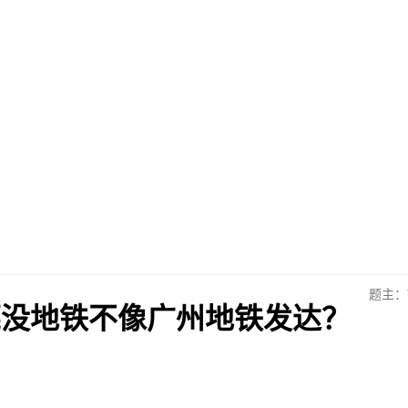
题主：b
莞没地铁不像广州地铁发达？