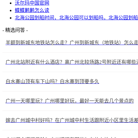
沃尔玛中国官网
鲽鲽鹣鹣怎么读
北海公园划船时间，北海公园可以划船吗，北海公园划船
- 精选问答 -
羊额到新城东地铁站怎么走？广州到新城东（地铁站）怎么
广州北站附近有什么酒店？离广州北较场路2号附近还有哪些
白水寨山顶有车下山吗？白水寨到顶要多久
广州一天哪里玩？广州哪里好玩，最好一天能去几个景点的
嫁去广州城中村好吗？在广州城中村生活跟附近小区里生活