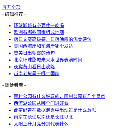
展开全部
- 编辑推荐 -
环球影城有必要住一晚吗
欧洲有哪些国家组成地图
落日文案高级感，日落晚霞的优美诗句
美国西海岸和东海岸哪个发达
赞美日出朝霞的诗句
北京环球影城未来水世界表演时间
夜爬黄山看日出攻略
越南老挝属于哪个国家
- 随便看看 -
顾村公园有什么好玩的，顾村公园有几个景点
西流湖公园从哪个门进好看
此密码曾在数据泄露中出现过是什么意思
南京在长江以南还是长江以北
太阳上升月亮分别代表什么