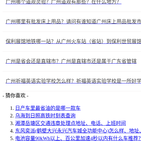
广州哪个道观灵验？广州道观有那些？在什么地方？
广州哪里有批发床上用品？请问有谁知道广州床上用品批发
保利展馆地铁哪一站？从广州火车站（省站）到保利世贸展
广州是省会还是直辖市？广州是直辖市还是属于广东省管辖
广州祈福英语实验学校怎么样？祈福英语实验学校是一所好
- 猜你喜欢 -
日产车里最省油的是哪一款车
乌海到日照高铁时刻表查询
湘潭岳塘区交通违章处理点地址、电话、上班时间
东风奕派(鹤壁大兴永兴汽车城全功能中心)怎么样、地
电池容量90kWh以上、百公里加速4秒以内有什么车推荐