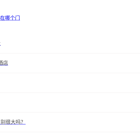
在哪个门
走
酒店
差别很大吗？