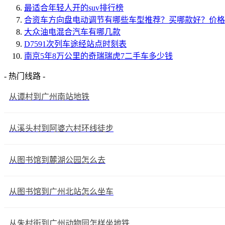
最适合年轻人开的suv排行榜
合资车方向盘电动调节有哪些车型推荐？买哪款好？价格
大众油电混合汽车有哪几款
D7591次列车途经站点时刻表
南京5年8万公里的奇瑞瑞虎7二手车多少钱
- 热门线路 -
从谭村到广州南站地铁
从溪头村到阿婆六村环线徒步
从图书馆到麓湖公园怎么去
从图书馆到广州北站怎么坐车
从朱村街到广州动物园怎样坐地铁