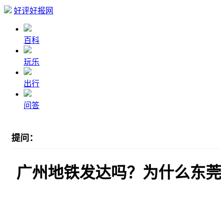
好评好报网
百科
玩乐
出行
问答
提问：
广州地铁发达吗？为什么东