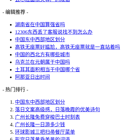
- 编辑推荐 -
湖南省在中国算强省吗
12306东西丢了客服说找不到怎么办
中国东中西部地区划分
高铁无座票好尴尬，高铁无座票就是一直站着吗
中国的西北方有哪些城市
乌克兰在元朝属于中国吗
土耳其面积相当于中国哪个省
阿那亚日出时间
- 热门排行 -
中国东中西部地区划分
落日文案高级感，日落晚霞的优美诗句
广州长隆免费穿梭巴士时刻表
广州长隆一日游多少钱
环球影城三把扫帚餐厅菜单
形容日落黄昏美景的词语