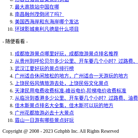
最大高铁站中国在哪
南昌融创茂倒闭了吗？
美国西海岸和东海岸哪个发达
环球影城奥利凡德是什么项目
- 随便看看 -
成都旅游景点哪里好玩，成都旅游景点排名推荐
从贵州到呼伦贝尔多少公里、开车要几个小时？过路费、
武汉江夏好玩的景点排行榜
广州适合休闲放松的地方，广州适合一天游玩的地方
上饶民俗风情旅游去处，上饶民俗文化景点
天津民用电费收费标准-峰谷电价-阶梯电价收费标准
从临汾到香港多少公里、开车要几个小时？过路费、油费
佳木斯景点排名大全集，佳木斯可以玩的地方
广州花都旅游必去十大景点
眉山一日游有哪些景点好玩
Copyright @ 2008 - 2023 Gzhphb Inc. All Rights Reserved