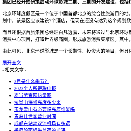
集团已经开始研策启动环球影城二期、三期的开发建设，包括I
北京环球度假区是一个位于中国首都北京的综合性旅游目的地，总
划中，该景区应该建设7个酒店，但现在还没有达到这个规划
而且还根据首旅集团总经理白凡透露，未来将通过与北京环球度
消费中心项目，打造世界级商圈，形成旅游消费集聚区。其中，
由此可见，北京环球影城是一个长期性、投资大的项目，但具
展开全文
- 相关文章 -
3月是什么季节？
2023个人所得税申报
麦当劳官网热量图
拉脊山海拔高度多少米
玉龙雪山有必要喝高原维能吗
青岛佳世客营业时间
成都东站离双流机场有多远
丢尽脸面损失尊严的成语