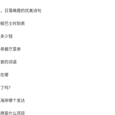
感，日落晚霞的优美诗句
穿梭巴士时刻表
游多少钱
扫帚餐厅菜单
美景的词语
国在哪
闭了吗？
东海岸哪个发达
凡德是什么项目