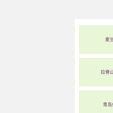
麦
拉脊
青岛