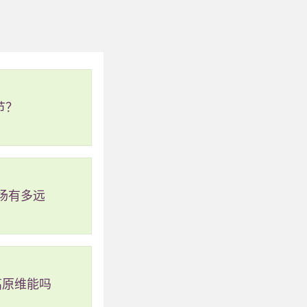
节？
场有多远
高原维能吗