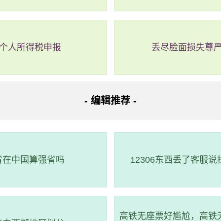
23个人所得税申报
丢尽脸面损失尊
- 编辑推荐 -
省在中国算强省吗
12306东西丢了客服
高铁无座票好尴尬，高铁