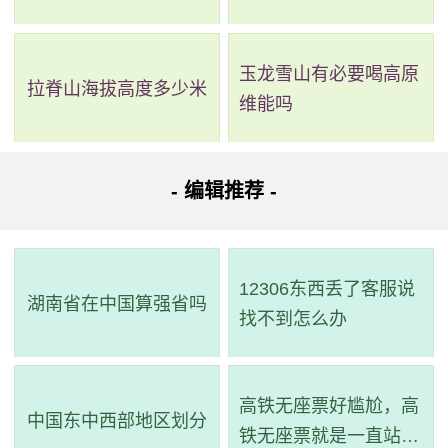
好莱坞游玩项
灯光,摄影,开拍
视觉体验
目
玉龙雪山有必要喝高原
不可驯服
内场舞台剧
好莱坞表演项
拉脊山海拔高度多少米
维能吗
目
流行音乐节
室外观看
火种源争夺战
沉浸4D
变形金刚游玩
- 编辑推荐 -
霸天虎过山车
过山车
项目
大黄蜂回旋机
旋转杯
变形金刚表演
12306东西丢了客服说
传奇现场
互动拍照
湖南省在中国算强省吗
项目
找不到怎么办
神龙大侠之旅
漂流观赏
功夫熊猫游玩
灯影传奇
空中旋转
高铁无座票好尴尬，高
项目
中国东中西部地区划分
旋转武侠
旋转木马
铁无座票就是一直站着