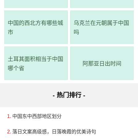
吗
功夫熊猫表演
智慧仙桃树
室内观看
项目
中国的西北方有哪些城
乌克兰在元朝属于中国
未来水世界
未来水世界
室外观看
市
吗
好莱坞-变形金
刚- 侏罗纪-小
环球大巡游
室外观看
土耳其面积相当于中国
黄人
阿那亚日出时间
哪个省
- 热门排行 -
中国东中西部地区划分
落日文案高级感，日落晚霞的优美诗句