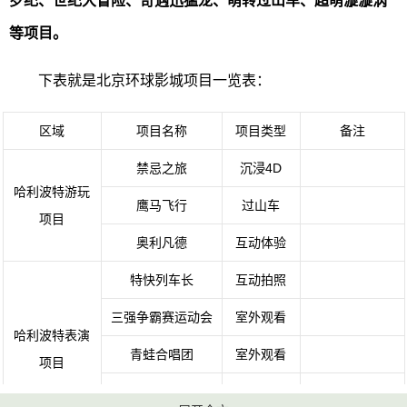
罗纪、世纪大冒险、奇遇迅猛龙、萌转过山车、超萌漩漩涡
等项目。
下表就是北京环球影城项目一览表：
区域
项目名称
项目类型
备注
禁忌之旅
沉浸4D
哈利波特游玩
鹰马飞行
过山车
项目
奥利凡德
互动体验
特快列车长
互动拍照
三强争霸赛运动会
室外观看
哈利波特表演
青蛙合唱团
室外观看
项目
周末、节假日才
城堡夜间灯光庆典
室外观看