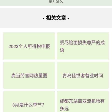
展开全文
有
飞跃侏罗纪
过山车
- 相关文章 -
侏罗纪游玩项
世纪大冒险
沉浸4D
目
奇遇迅猛龙
互动体验
丢尽脸面损失尊严的成
神偷奶爸小黄人闹
2023个人所得税申报
沉浸4D
语
翻天
小黄人游玩项
目
萌转过山车
过山车
超萌漩漩涡
空中旋转
麦当劳官网热量图
青岛佳世客营业时间
超萌海滩派对
室外观看
小黄人表演项
见面会
室内观看
目
成都东站离双流机场有
欢乐好声音巡演
内场音乐剧
3月是什么季节？
多远