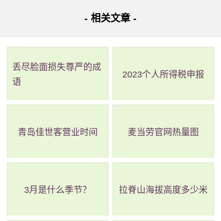
4、注意安全：遵守游乐园的规定和指示牌，并保持注意
- 相关文章 -
力集中，确保自己和他人的安全。
5、带上一些食物：虽然园区禁止携带食物，但是进园的
时候不会过于严格严查，因此自带一部分食物，比如面包和
丢尽脸面损失尊严的成
2023个人所得税申报
语
零食。
6、穿适合的衣服和鞋子：穿着轻便、舒适的衣服和鞋子
可以让你更加舒适地游玩。
青岛佳世客营业时间
麦当劳官网热量图
3月是什么季节？
拉脊山海拔高度多少米