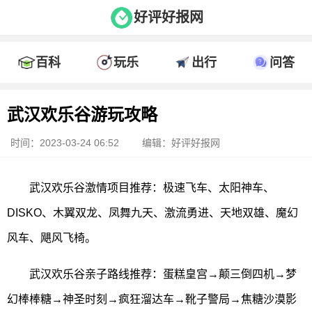
好评好报网
百科
玩乐
出行
问答
武汉欢乐谷游玩攻略
时间：2023-03-24 06:52
编辑：好评好报网
武汉欢乐谷激情项目推荐：极速飞车、太阳神车、
DISKO、木翼双龙、凤舞九天、激流勇进、天地双雄、魔幻
风车、飓风飞椅。
武汉欢乐谷亲子路线推荐：蛋糕皇宫→颠三倒四机→梦
幻棒棒糖→神圣时刻→疯狂溜达车→靴子警局→焦糖沙漠影