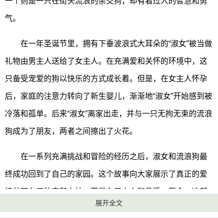
一个则是一只在街头流浪的杂交狗，却有着过人的智慧和勇
气。
在一年圣诞节里，拥有下垂波浪式大耳朵的“淑女”被当做
礼物由男主人送给了女主人。在充满爱和关怀的环境中，这
只备受宠爱的狗以快乐的方式成长着。但是，在女主人怀孕
后，家庭的注意力转向了新生婴儿，渐渐地“淑女”开始感到被
冷落和孤单。后来“淑女”离家出走，并与一只无拘无束的流浪
狗成为了朋友，两者之间擦出了火花。
在一系列充满挑战和冒险的经历之后，淑女和流浪狗最
终成功回到了自己的家园。
这个故事向大家展示了真正的爱
情并不在于外表和血统，而是在于内心和品质。至今，这部
展开全文
电影仍然被视为经典之作，并受到广泛的赞誉和喜爱。