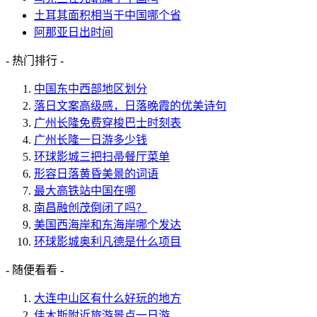
土耳其面积相当于中国哪个省
阿那亚日出时间
- 热门排行 -
中国东中西部地区划分
落日文案高级感，日落晚霞的优美诗句
广州长隆免费穿梭巴士时刻表
广州长隆一日游多少钱
环球影城三把扫帚餐厅菜单
形容日落黄昏美景的词语
最大高铁站中国在哪
南昌融创茂倒闭了吗？
美国西海岸和东海岸哪个发达
环球影城奥利凡德是什么项目
- 随便看看 -
大连中山区有什么好玩的地方
佳木斯附近旅游景点一日游