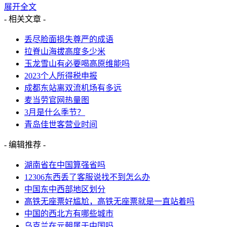
展开全文
- 相关文章 -
丢尽脸面损失尊严的成语
拉脊山海拔高度多少米
玉龙雪山有必要喝高原维能吗
2023个人所得税申报
成都东站离双流机场有多远
麦当劳官网热量图
3月是什么季节？
青岛佳世客营业时间
- 编辑推荐 -
湖南省在中国算强省吗
12306东西丢了客服说找不到怎么办
中国东中西部地区划分
高铁无座票好尴尬，高铁无座票就是一直站着吗
中国的西北方有哪些城市
乌克兰在元朝属于中国吗