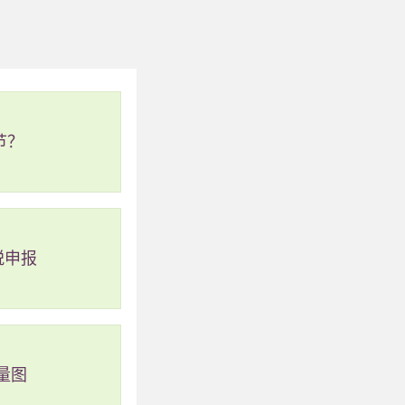
，有什么规则等等，
再往回拉，选择自己
节？
楚之后再购买。另
税申报
当天15点后入园的
，还有包含餐券、快
队等候的快速通道门
通过以上资料，我们
量图
需求和预算来选择适