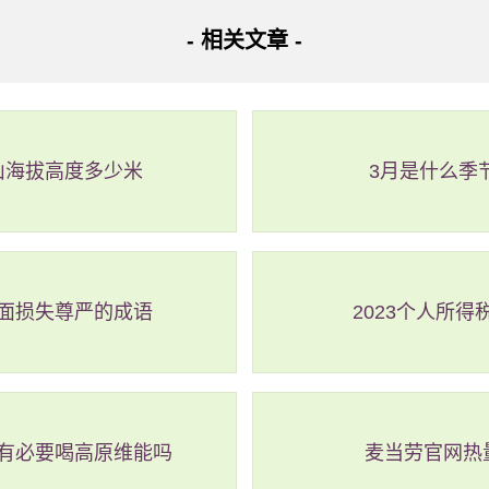
购买前，大家可拉到后面去，查看该门票包含了哪些项目和景点
- 相关文章 -
门票一经购买是不退不能转让的，只能选择改期。查看清楚之后
付款购买。
山海拔高度多少米
3月是什么季
的迪士尼门票也是一样，一般会在最下面有购票须知，要查看清
买的迪士尼门票要谨慎，尽可能选择正规渠道，以免上当受骗。
票
面损失尊严的成语
2023个人所得
下夜场票选项：首先是晚间小组票（“半日票‘），这种票一般指
人夜场票，这是针对成年游客在晚上到访乐园提供的门票。此外
种可供选择。如果游客不想花太多时间排队可以考虑购买免除排
会提供夜场活动，如花车巡游和剧场表演等，值得关注。总之，
有必要喝高原维能吗
麦当劳官网热
士尼夜场票并不单一，有多种形式可供选择。游客可以根据自身