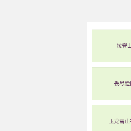
方有各种门票。在
这是因为迪士尼的
想要的门票，点击
拉脊
其他方式购买
外，在其他途径购
上海迪士尼夜场
丢尽脸
上海迪士尼有以
团体票。其次是成
速通道等服务的票
票，而且有的景点
玉龙雪山
可以知道，上海迪