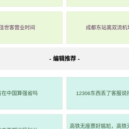
受精彩的迪士尼夜场之旅。
佳世客营业时间
成都东站离双流机
- 编辑推荐 -
省在中国算强省吗
12306东西丢了客服
高铁无座票好尴尬，高铁