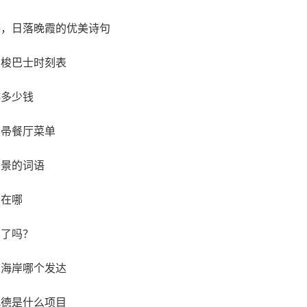
感，日落晚霞的优美诗句
穿梭巴士时刻表
游多少钱
扫帚餐厅菜单
美景的词语
国在哪
闭了吗？
东海岸哪个发达
凡德是什么项目