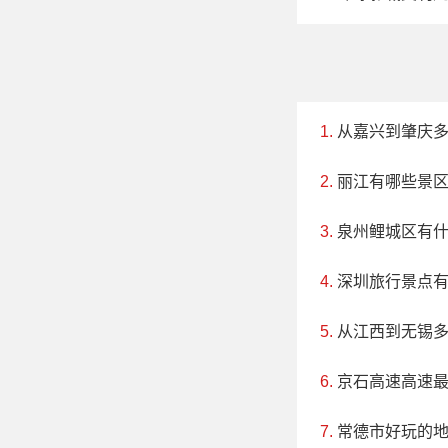
从嘉兴到肇庆
丽江有哪些景
泉州鲤城区有
深圳旅行景点
从江西到无锡
京石高速高速最
常德市好玩的