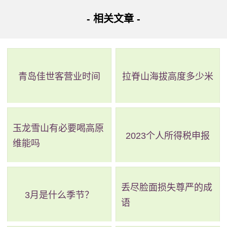
息，以及游乐设施和娱乐演出的最新安排。
- 相关文章 -
对于入园时间，迪士尼官方表示，购买了“乐园早享卡”的
游客，可以至多提前一个小时入园。也就是说，若官方公布
青岛佳世客营业时间
拉脊山海拔高度多少米
当天的入园时间为早上8:30，那么购买了“乐园早享卡”，持乐
园门票的游客可以在早上7:30就入园。
玉龙雪山有必要喝高原
2023个人所得税申报
维能吗
丢尽脸面损失尊严的成
3月是什么季节？
语