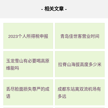
风景尽收眼底，远处的群上如同翠屏，被列入西湖十八景
- 相关文章 -
中，被称为“湖心平眺”。
陶然亭，位于北京是南二环陶然桥西北侧，是中国建国
后，北京最早兴建的一座现代园林。周围有很多历史名胜古
2023个人所得税申报
青岛佳世客营业时间
迹，有哪吒庙、看山楼、抱冰堂、风氏园、龙王亭、刺梅
园、慈悲庵、黑龙潭、天倪阁、蒹葭簃等。
玉龙雪山有必要喝高原
爱晚亭，位于湖南省岳麓书院后的青枫峡小山上，是清
拉脊山海拔高度多少米
维能吗
乾隆五十七年（公元一七九二年）山长罗典所建。原名为红
叶亭、爱枫亭，后来由唐代诗人杜牧《山行》改名为爱晚
亭，取自“停车坐爱枫林晚，霜叶红于二月花。”
丢尽脸面损失尊严的成
成都东站离双流机场有
语
多远