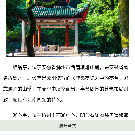
醉翁亭，位于安徽省滁州市西南琅琊山麓，是安徽省著
名古迹之一。该亭是欧阳修写的《醉翁亭记》中的亭台，紧
靠峻峭的山壁，在高空中凌空而出，亭台周围的建筑布局别
致，颇具有江南圆领的特色。
湖心亭，位于杭州市西湖中心，明代有知府孙孟建振鹭
展开全文
亭，后改清喜阁，是湖心亭的前身。在亭上可以将湖面上的