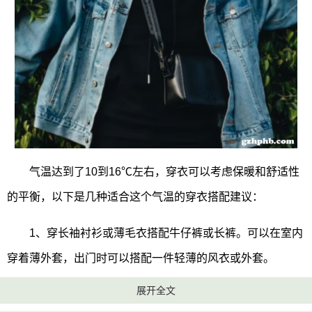
气温达到了10到16℃左右，穿衣可以考虑保暖和舒适性
的平衡，以下是几种适合这个气温的穿衣搭配建议：
1、穿长袖衬衫或薄毛衣搭配牛仔裤或长裤。可以在室内
穿着薄外套，出门时可以搭配一件轻薄的风衣或外套。
展开全文
2、选择轻薄的外套，例如棉质夹克、运动外套或轻质卫