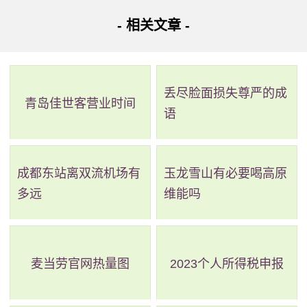
衣。可以搭配一件长袖T恤和长裤，或者选择穿运动裤和T恤
- 相关文章 -
等休闲服装。
3、穿着长袖针织衫或羊毛衫，搭配牛仔裤或长裤。如果
天气较寒冷可以选择配上一件轻便的羽绒服或棉衣等保暖外
丢尽脸面损失尊严的成
青岛佳世客营业时间
语
套。
总的来说，10到16℃左右的气温往往比较适合穿一些轻
成都东站离双流机场有
玉龙雪山有必要喝高原
薄但保暖的衣物，避免穿得过于厚重，影响舒适度。此外，
多远
维能吗
建议大家根据个人喜好和活动情况来选择不同的穿衣风格，
如休闲、运动或正式等等。同时，提醒大家多留意一下气温
的变化，根据气温来调整穿衣搭配，避免感冒等疾病的发
麦当劳官网热量图
2023个人所得税申报
生。