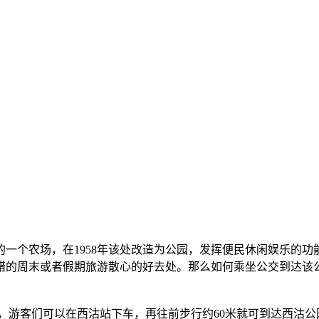
一个农场，在1958年该处改造为公园，发挥便民休闲娱乐的
错的周末或者假期旅游散心的好去处。那么如何乘坐公交到达该
个站，游客们可以在西沽站下车，再往前步行约60米就可到达西沽公