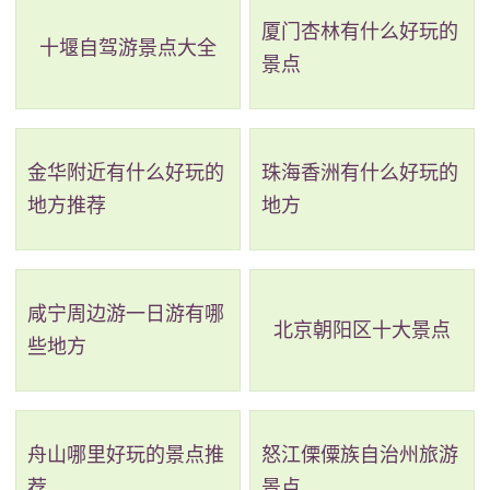
厦门杏林有什么好玩的
在正殿门棂上悬挂着清嘉庆元年（1796年）“御颁至圣先
十堰自驾游景点大全
景点
师大成殿”的金匾。正面设有卷棚式通廊，从通廊石柱造
型、梁架结构以及雕刻手法等各方面来看，显然是清代
风格。殿的周围石柱上不设斗栱，直接顶托着檐枋。龙
金华附近有什么好玩的
珠海香洲有什么好玩的
川学宫是一处历史文化名胜，也是广东省重点文物保护
地方推荐
地方
单位。它展示了中国传统建筑和文化遗产的魅力，非常
适合文化史爱好者来参观游览。
咸宁周边游一日游有哪
北京朝阳区十大景点
2、河源恐龙博物馆景区
些地方
评级：AAAA
地址：广东省河源市源城区南提路龟峰塔下
舟山哪里好玩的景点推
怒江傈僳族自治州旅游
荐
景点