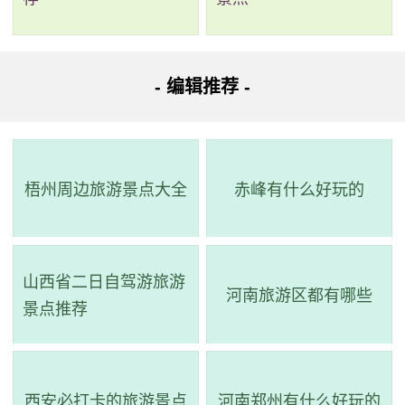
河源恐龙博物馆，它是河源市爱国主义教育基地、
广东省科普教育基地、广东省青少年科技教育基地和全
国科普教育基地，2013年4月与中科院合作共建了“中国
- 编辑推荐 -
古动物馆恐龙蛋馆”与河源市博物馆毗邻，北靠龟峰山，
山上有全国重点文物保护单位宋代龟峰塔及明代的龟峰
古刹， 山下四周建有大型梦幻恐龙雕塑墙和高9米的恐龙
梧州周边旅游景点大全
赤峰有什么好玩的
主体雕塑，以恐龙为主题。河源恐龙博物馆于2010年11
月正式对外开放，建筑面积8300平方米，展览面积3100
平方米，主要展出获得世界吉尼斯纪录证书的17000多枚
山西省二日自驾游旅游
各种恐龙蛋化石、10多具大型恐龙骨架、恐龙足迹化
河南旅游区都有哪些
景点推荐
石、化石植物和古生物等。展品较为丰富，让人深入了
解恐龙的生活习性、演化历程以及地质时代等，对科普
教育有不小的贡献。河源恐龙博物馆是一个集展览、科
西安必打卡的旅游景点
河南郑州有什么好玩的