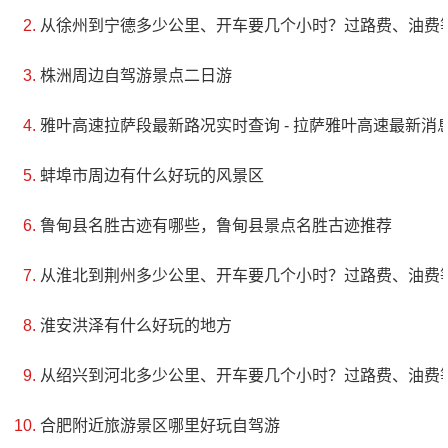
从徐州到宁德多少公里、开车要几个小时？过路费、油费
根据现在保留的“惠远结连社于庐山”碑文（不完整的碑
文），陂头燕岩古寺在公元300多年前就已经存在。惠远
株洲周边自驾游景点二日游
和尚是东晋时期的高僧，他在湖北省鄂州市西山创建了
雅叶高速拉萨段最新路况实时查询 - 拉萨雅叶高速最新消息 
“灵泉寺”。公元384年到庐山，后与全国123名高贤结
社，弘扬佛教文化三十多年。在这三十多年中，他们云
蚌埠市周边有什么好玩的风景区
游各大名寺，很有可能正是在这段时间，他来过燕岩寺
鲁甸县名胜古迹有哪些，鲁甸县景点名胜古迹推荐
进行弘法活动，并留下了碑文。清朝雍正八年编写的“连
从淮北到荆州多少公里、开车要几个小时？过路费、油费
平州志”记载，陂头燕岩古寺是“明月空祖师道场”。月空
是明朝初期少林寺的武僧，他武艺高强，具有强烈的爱
淮安洪泽有什么好玩的地方
国之心，在抗击外来侵略“倭寇”的战争中不怕牺牲，屡建
从绍兴到河北多少公里、开车要几个小时？过路费、油费
奇功。“道场”是指和尚和道士修行的地方。
合肥附近旅游景区哪里好玩自驾游
5、龙川霍山风景区