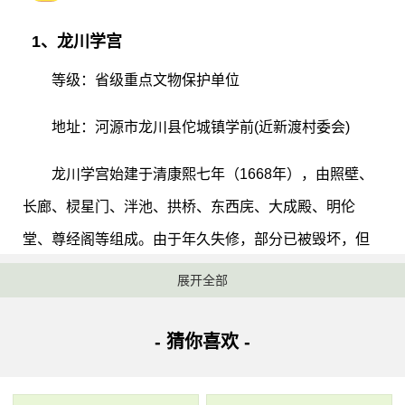
1、龙川学宫
等级：省级重点文物保护单位
地址：河源市龙川县佗城镇学前(近新渡村委会)
龙川学宫始建于清康熙七年（1668年），由照壁、
长廊、棂星门、泮池、拱桥、东西庑、大成殿、明伦
堂、尊经阁等组成。由于年久失修，部分已被毁坏，但
现存有大成殿、明伦堂、尊经阁等。大成殿坐北朝南，
展开全部
面宽五间26.56米，进深四间24.40米，高18米，面积达
440平方米。它采用歇山顶和重檐四出的建筑风格，并穿
- 猜你喜欢 -
斗与抬梁混合式屋架，檐下四周斗栱重叠出跳，梁柱上
雕刻着凤、鸟、鱼、龙各式漆金图案，显得古朴大方。