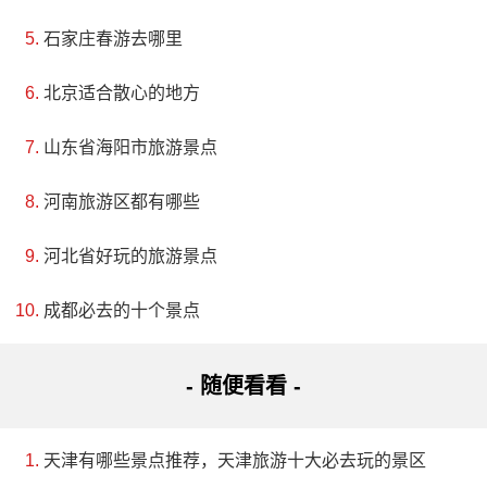
济中心。佗城初为土筑，方形，城东至老城街，城南至
石家庄春游去哪里
县前街，城西至城东，城北至北角塘，城垣周长约800
北京适合散心的地方
米。据原《龙川县专》载：“宋熙宁年间（1068——
1077）龙川迁至老龙（按老隆）”。民国28年（1939
山东省海阳市旅游景点
年）拆毁老城墙时，佗城仍保留着其古老的历史文化。
河南旅游区都有哪些
在这里，您可以领略到古城中的文化和历史底蕴，感受
河北省好玩的旅游景点
到古人的智慧和艺术。
成都必去的十个景点
4、六祖燕岩古寺
等级：高级重点文物保护单位
- 随便看看 -
地址：河源市连平县78国道马墩林场东北侧580米
天津有哪些景点推荐，天津旅游十大必去玩的景区
陂头广东六祖燕岩古寺建寺时间大约有1700多年。