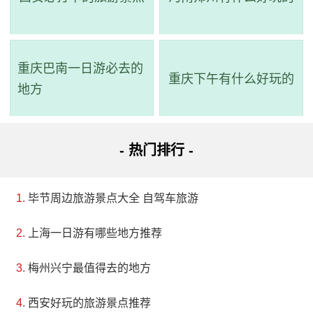
研、教育和娱乐为一体的综合性博物馆，也是一个为青
少年提供学习知识和拓展视野的好去处。
重庆巴南一日游必去的
3、佗城景区
重庆下午有什么好玩的
地方
评级：AAA
地址：广东省河源市龙川县佗城镇百岁街
- 热门排行 -
佗城，它是岭南最早设置的古县龙川县城，也是广
毕节周边旅游景点大全 自驾车旅游
东省首批公布的十一个历史文化名城之一后改为循州
城，民国30年（1941年）为纪念龙川首任县令赵佗，教
上海一日游有哪些地方推荐
育会通过改名为佗城。从秦代至民国，佗城都是龙川县
梅州兴宁最值得去的地方
治所，同时还是五代南汉至明初循州（路）治所。2000
西安好玩的旅游景点推荐
多年的历史沧桑让佗城成为了粤东北部政治、文化、经