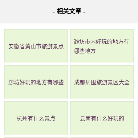
- 相关文章 -
海潮寺森林公园它位于四营乡大山哨村后大鼎山，这里
的环境优美，林木葱郁，处处有潭泉，非常适合户外活动和
观光游览。如果站在山上，向北眺望，可以看到嵩明坝子的
潍坊市内好玩的地方有
田园风光，景色迷人。在山北麓还有一座溶洞，名为水晶
安徽省黄山市旅游景点
哪些地方
宫，面积约5700平方米，钟乳石千姿百态、晶莹闪烁，令人
叹为观止。同时，这里也是古代海寺所在地，始建于明代，
为嵩明八大寺之一。虽然经历了年久失修的时期，但在1997
廊坊好玩的地方有哪些
成都周围旅游景区大全
年，四营乡政府及其所属海潮办事处决定利用区位优势、自
然资源和历史文化影响，用9年时间开发建设森林公园，规划
占地1.5平方公里。现在的海潮寺森林公园已成为一个集旅
杭州有什么景点
云南有什么好玩的
游、休闲、生态环保等多种功能于一体的综合性景区，让游
客可以在这里享受到大自然的美妙和历史文化的魅力。