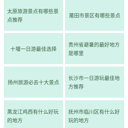
地址：翠湖西路22号
太原旅游景点有哪些景
莆田市景区有哪些景点
云南陆军讲武堂位于昆明翠湖西承华圃，建于1909年，
点推荐
是一座米黄色四合院建筑，由东、西、南、北四座楼房组
成，其大课堂和兵器库尚存。南楼中部设阅操楼高15米，宽
贵州省避暑的最好地方
13米，并有宽大的操场。虽历经百年风雨，但老四合大院配
十堰一日游最佳选择
是哪里
上四座走马转角楼显得古色古香。原系清朝光绪十四年在云
南设立的陆军将校讲习所，后更名为陆军讲武堂，具重要历
史意义，见证了中国近代军事教育、军事建设和现代化进程
长沙市一日游玩最佳地
扬州旅游必去十大景点
方推荐
中的重要时期，是中国近代史上的重要文物之一。
黑龙江鸡西有什么好玩
抚州市临川区有什么好
的地方
玩的地方