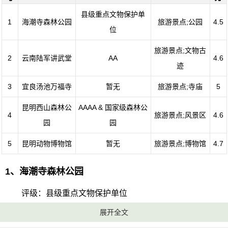
县级重点文物保护单
1
海潮寺森林公园
旅游景点;公园
4.5
位
旅游景点;文物古
2
云南陆军讲武堂
AA
4.6
迹
3
宜良汤池万福寺
暂无
旅游景点;寺庙
5
昆明西山森林公
AAAA & 国家级森林公
4
旅游景点;风景区
4.6
园
园
5
昆明动物博物馆
暂无
旅游景点;博物馆
4.7
1、海潮寺森林公园
评级：县级重点文物保护单位
展开全文
地址：嵩明海潮办事处大山哨