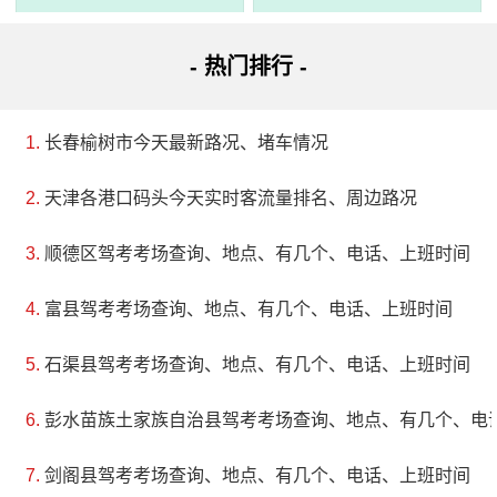
- 热门排行 -
3、宜良汤池万福寺
长春榆树市今天最新路况、堵车情况
评级：暂无
天津各港口码头今天实时客流量排名、周边路况
地址：昆明市宜良县汤池医院
顺德区驾考考场查询、地点、有几个、电话、上班时间
万福寺位于昆明宜良县涌金山，据说供奉着万尊佛像。
富县驾考考场查询、地点、有几个、电话、上班时间
这个寺庙具备美丽的自然风光和精致的建筑和雕刻艺术，如
石渠县驾考考场查询、地点、有几个、电话、上班时间
高耸的山峰、湖泊和树林等。在万福寺，您可以欣赏到各种
壮观的场景，并感受它独特的历史和文化价值。虽然曾经历
彭水苗族土家族自治县驾考考场查询、地点、有几个、电
过一些灾难，例如地震导致演出人员伤亡，但这在现代已成
剑阁县驾考考场查询、地点、有几个、电话、上班时间