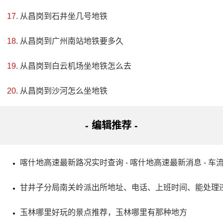
评级：AAAA & 国家级森林公园
从昌岗到石井坐几号地铁
地址：昆明市西山区西山公路
从昌岗到广州南站地铁要多久
昆明西山森林公园位于昆明西郊，主要由华亭寺、太华
从昌岗到白云机场坐地铁怎么去
寺、三清阁、龙门等景点组成。这里有峰峦起伏、林木苍
翠、白鸟争鸣、景色秀丽的自然风光。华亭寺和太华寺是著
从昌岗到沙河怎么坐地铁
名的佛教圣地，三清阁和龙门建于悬崖峭壁上，是西山胜境
- 编辑推荐 -
的精华所在。此外，也能了解到这里的文化和历史背景。来
这里走走，感受大自然的魅力，欣赏美丽风光，一定会让你
心情舒畅。
喀什地高速最新路况实时查询 - 喀什地高速最新消息 - 车
甘井子分局南关岭派出所地址、电话、上班时间、能处理
玉林哪里好玩的景点推荐，玉林哪里有那种地方