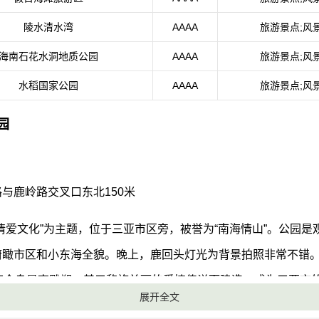
陵水清水湾
AAAA
旅游景点;风
海南石花水洞地质公园
AAAA
旅游景点;风
水稻国家公园
AAAA
旅游景点;风
园
与鹿岭路交叉口东北150米
情爱文化”为主题，位于三亚市区旁，被誉为“南海情山”。公园是
瞰市区和小东海全貌。晚上，鹿回头灯光为背景拍照非常不错。
海南全岛最高雕塑，基于黎族美丽的爱情传说而建造，成为三亚市
展开全文
定位为情爱文化和生态展示并重的主题公园。