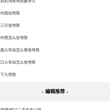
白云机场坐地铁要多久
儋州市八一总场
广州南站地铁
海南省儋州市国营八一总场的英岛山下。该景区包括洞内景区、
十三行坐地铁
，相互补充，集科考、旅游、科普于一体。1998年，当地采掘
0万年前的石花溶洞，次年中国地质学会考察并将其命名为石花
广州塔怎么坐地铁
顶，或拔地而起，其中洞内的“一石二花”更是罕见的地质奇观之一
武昌火车站怎么乘坐地铁
米，美不胜收。
汉口火车站怎么坐地铁
上下九地铁
- 编辑推荐 -
里的荣威D7二手车多少钱