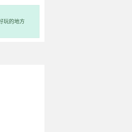
好玩的地方
清澈碧蓝的海水和奇
南陵水黎族自治县英
处也可乘坐专线车辆前