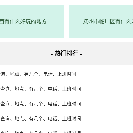
西有什么好玩的地方
抚州市临川区有什么
清水湾大道
水县东部沿海，是一个风景优美的旅游胜地，拥有原生态海滩、
里海岸线长约12公里，周边还有其他丰富的旅游资源。地址在海
- 热门排行 -
沙滩，建议游玩时间0.5-1天，全天开放并无需门票。同时，此
查询、地点、有几个、电话、上班时间
场查询、地点、有几个、电话、上班时间
场查询、地点、有几个、电话、上班时间
场查询、地点、有几个、电话、上班时间