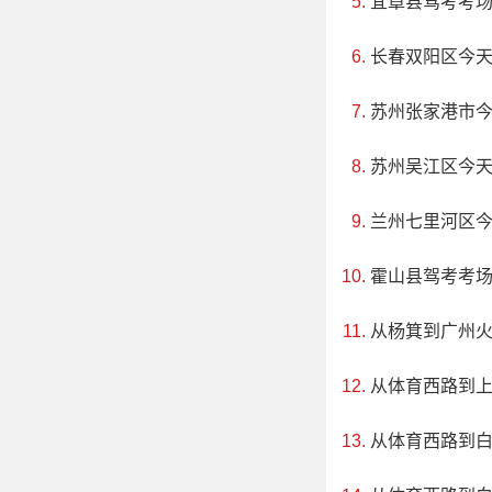
宜章县驾考考
长春双阳区今
苏州张家港市
苏州吴江区今
兰州七里河区
霍山县驾考考
从杨箕到广州
从体育西路到
4、海南石花水洞
从体育西路到白
评级：AAAA