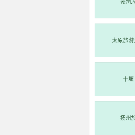
赣州
太原旅游
十堰
扬州
3、陵水清水湾