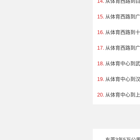
从体育西路到
地址：海南省
从体育西路到
石花水洞位于
从体育西路到
园观光景区三个部分
罕见的，形成于14
从体育西路到
异，钟乳石或悬挂洞
从体育中心到
米，最深处可达17
从体育中心到
从体育中心到
东莞3年5万公