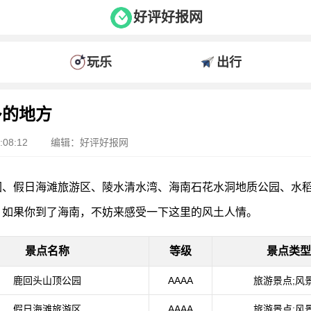
好评好报网
玩乐
出行
多的地方
08:12
编辑：好评好报网
园、假日海滩旅游区、陵水清水湾、海南石花水洞地质公园、水
，如果你到了海南，不妨来感受一下这里的风土人情。
景点名称
等级
景点类型
鹿回头山顶公园
AAAA
旅游景点;风
假日海滩旅游区
AAAA
旅游景点;风