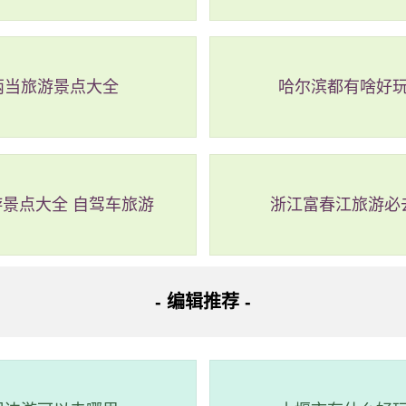
区
两当旅游景点大全
哈尔滨都有啥好
口市秀英区滨海大道126号
景点大全 自驾车旅游
浙江富春江旅游必
区位于海口市，长达6公里，左沿有林麻黄林带，右沿有青色的琼
个部分：滩日浴区、海上运动区、海洋餐饮文化区以及休闲度假
之一。假日海滩开业于1995年，拥有80%以上的绿化面积，内
- 编辑推荐 -
到阳光、海水、沙滩和椰树交相辉映的美丽景象，并享受各种海