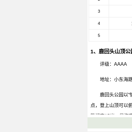
3
4
5
1、鹿回头山顶公
评级：AAAA
地址：小东海路
鹿回头公园以“
点，登上山顶可以俯
雕塑高15米，是
称为“鹿城”。公园