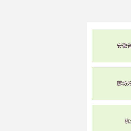
安徽
廊坊
杭