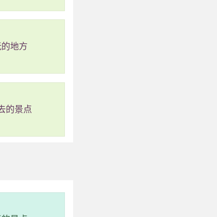
玩的地方
去的景点
州海峡，风景优美。
区，是海口市最著名
有各种植物。在这
上运动活动。