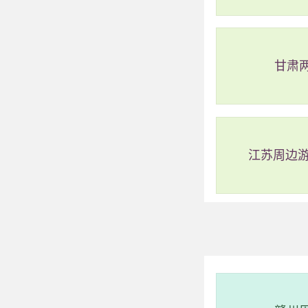
2、假日海滩旅游
甘肃
评级：AAAA
地址：海南省海
江苏周边游
假日海滩旅游
该旅游区共分为四
的海滨旅游休闲胜地
里，游客可以欣赏