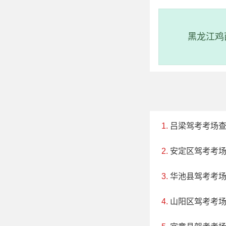
评级：AAAA
黑龙江鸡
地址：英州镇
清水湾位于陵
特的岩石景观。这
州镇，类型为海滨/
往三亚市区游玩。
吕梁驾考考场
安定区驾考考
华池县驾考考
山阳区驾考考