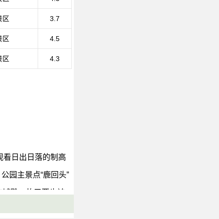
景区
3.7
景区
4.5
景区
4.3
观看日出日落的制高
公园主景点“鹿回头”
的城雕，故三亚也被