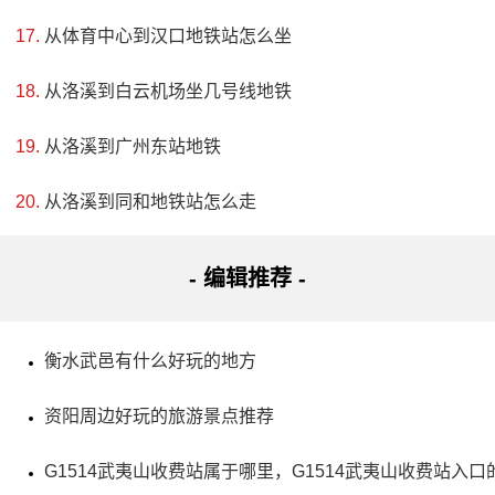
山峰组成，主峰太平山海拔为1736米，融山、石、林、泉、
从体育中心到汉口地铁站怎么坐
瀑、湖、竹海为一体，集雄、奇、幽、险、秀于一身。这里
从洛溪到白云机场坐几号线地铁
有世界温泉健康名镇和七顶国字号桂冠，包括国家级风景名
胜区、国家AAAAA景区、国家级旅游度假区、国家森林公
从洛溪到广州东站地铁
园、国家地质公园、国家自然遗产、中国温泉之乡。同时，
从洛溪到同和地铁站怎么走
这里也是全国自驾游示范基地、中国最具影响力的森林公
园、中国首批自驾车旅游统计信息数据采集点。可以说，这
- 编辑推荐 -
里是一个“以月亮为特色、以温泉为载体、以森林为灵魂”的大
型综合性旅游区。
衡水武邑有什么好玩的地方
资阳周边好玩的旅游景点推荐
G1514武夷山收费站属于哪里，G1514武夷山收费站入