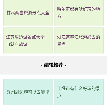
哈尔滨都有啥好玩的地
甘肃两当旅游景点大全
方
江苏周边游景点大全
浙江富春江旅游必去的
自驾车旅游
景点
2、生态硒谷旅游景区
评级：AA
- 编辑推荐 -
地址：宜春市丰城市朝阳路董家汽车站西南侧约70米
生态硒谷位于丰城市董家镇，是一处集富硒旅游、生态
十堰市有什么好玩的景
赣州周边游可以去哪里
农业为一体的景区。该地自2008年对外开放起得到了丰城市
点
政府的高度重视，并将其列入市委、市政府“1268”工程项目