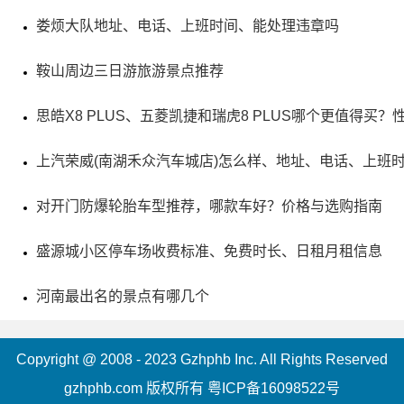
娄烦大队地址、电话、上班时间、能处理违章吗
鞍山周边三日游旅游景点推荐
思皓X8 PLUS、五菱凯捷和瑞虎8 PLUS哪个更值得买
5、秋收起义铜鼓纪念馆
上汽荣威(南湖禾众汽车城店)怎么样、地址、电话、上班
评级：AAAA & 省级重点文物保护单位
对开门防爆轮胎车型推荐，哪款车好？价格与选购指南
地址：定江东路489号
盛源城小区停车场收费标准、免费时长、日租月租信息
位于江西铜鼓县城的秋收起义纪念馆是一个省级文物保
河南最出名的景点有哪几个
护单位，也是全国爱国主义教育示范基地和全省十大红色景
点之一。该馆建于1976年，占地4300平方米，现拥有15329
Copyright @ 2008 - 2023 Gzhphb Inc. All Rights Reserved
件馆藏文物，分为五个部分陈列展出。今年是秋收起义80周
gzhphb.com 版权所有
粤ICP备16098522号