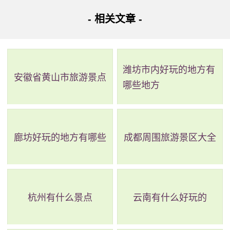
地址：江西省宜春市万载县县城南马步乡洞口村境内
- 相关文章 -
竹山洞风景区位于江西省万载县，距县城10公里，距宜
春市42公里。这里环境优美、气候宜人，拥有四大地质奇
潍坊市内好玩的地方有
观：长河型溶洞、石笏石林、特大山体卧佛和鲁塘温泉。竹
安徽省黄山市旅游景点
哪些地方
山洞于2006年被评为“江西十大特色美景”，而竹山洞风景区
则于2007年被评为国家AA级旅游景区。未来将成为生态、田
园、度假、娱乐等多种旅游景点的综合性高品质旅游区。在
廊坊好玩的地方有哪些
成都周围旅游景区大全
三平方公里内拥有四大地质奇观的景区在全国甚至全世界都
很罕见，是旅游者难得的一片好去处。
杭州有什么景点
云南有什么好玩的