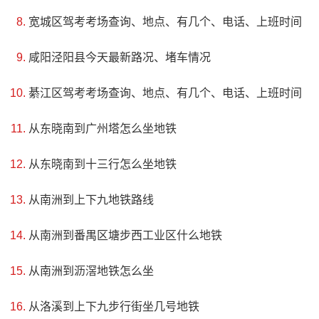
宽城区驾考考场查询、地点、有几个、电话、上班时间
咸阳泾阳县今天最新路况、堵车情况
綦江区驾考考场查询、地点、有几个、电话、上班时间
从东晓南到广州塔怎么坐地铁
从东晓南到十三行怎么坐地铁
4、明月山旅游区
从南洲到上下九地铁路线
电话：(0795)3516666
从南洲到番禺区塘步西工业区什么地铁
地址：江西省宜春市袁州区温汤镇潭下村
从南洲到沥滘地铁怎么坐
江西武功山明月山旅游区位于宜春市中心城西南15公里
从洛溪到上下九步行街坐几号地铁
处，面积为136平方公里。景区由12座海拔千米以上的大小