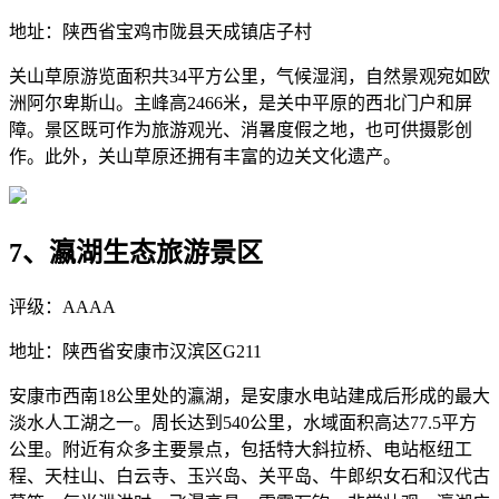
地址：陕西省宝鸡市陇县天成镇店子村
关山草原游览面积共34平方公里，气候湿润，自然景观宛如欧
洲阿尔卑斯山。主峰高2466米，是关中平原的西北门户和屏
障。景区既可作为旅游观光、消暑度假之地，也可供摄影创
作。此外，关山草原还拥有丰富的边关文化遗产。
7、瀛湖生态旅游景区
评级：AAAA
地址：陕西省安康市汉滨区G211
安康市西南18公里处的瀛湖，是安康水电站建成后形成的最大
淡水人工湖之一。周长达到540公里，水域面积高达77.5平方
公里。附近有众多主要景点，包括特大斜拉桥、电站枢纽工
程、天柱山、白云寺、玉兴岛、关平岛、牛郎织女石和汉代古