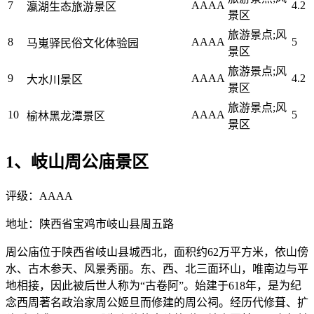
7
AAAA
4.2
瀛湖生态旅游景区
景区
旅游景点;风
8
AAAA
5
马嵬驿民俗文化体验园
景区
旅游景点;风
9
AAAA
4.2
大水川景区
景区
旅游景点;风
10
AAAA
5
榆林黑龙潭景区
景区
1、岐山周公庙景区
评级：AAAA
地址：陕西省宝鸡市岐山县周五路
周公庙位于陕西省岐山县城西北，面积约62万平方米，依山傍
水、古木参天、风景秀丽。东、西、北三面环山，唯南边与平
地相接，因此被后世人称为“古卷阿”。始建于618年，是为纪
念西周著名政治家周公姬旦而修建的周公祠。经历代修葺、扩