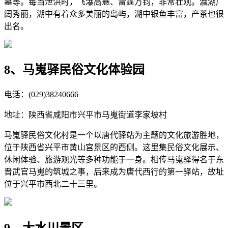
墓等。每当泄洪时，飞瀑高悬、雷霆万钧，非常壮观。瀛湖广
阔秀丽，湖中有着众多美丽的岛屿，湖中银鱼丰富，产茶也很
出名。
8、马嵬驿民俗文化体验园
电话：(029)38240666
地址：陕西省咸阳市兴平市马嵬街道李家坡村
马嵬驿民俗文化村是一个以唐代驿站为主题的文化旅游胜地，
位于陕西省兴平市黄山宫景区的西侧。这里集民俗文化展示、
休闲体验、旅游观光等多种功能于一身。相传马嵬驿得名于东
晋武官马嵬的筑城之事，后来成为唐代西行的第一驿站，故址
位于兴平市西北二十三里。