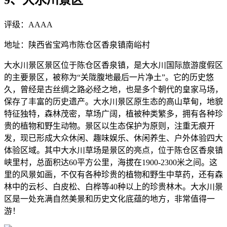
9、大水川景区
评级：AAAA
地址：陕西省宝鸡市陈仓区香泉镇南峪村
大水川景区景区位于陈仓区香泉镇，是大水川国际旅游度假区
的主要景区，被称为“关陇腹地最后一片净土”。它的历史悠
久，曾经是古丝绸之路必经之地，也是多个朝代的皇家马场，
保存了丰富的历史遗产。大水川景区原生态的高山草甸，地貌
特征独特，森林茂密，草场广阔，植被种类繁多，拥有各种珍
贵的植物和野生动物。景区以生态保护为原则，注重无痕开
发，现已形成大众休闲、趣味娱乐、休闲养生、户外体验四大
体验区域。其中大水川草场是景区的亮点，位于陈仓区香泉镇
峡里村，总面积达60平方公里，海拔在1900-2300米之间。这
里的风景如画，不仅有各种珍贵的植物和野生中草药，还有森
林中的云杉、白皮松、白桦等40种以上的珍贵林木。大水川景
区是一处充满自然美景和历史文化底蕴的地方，非常值得一
游！