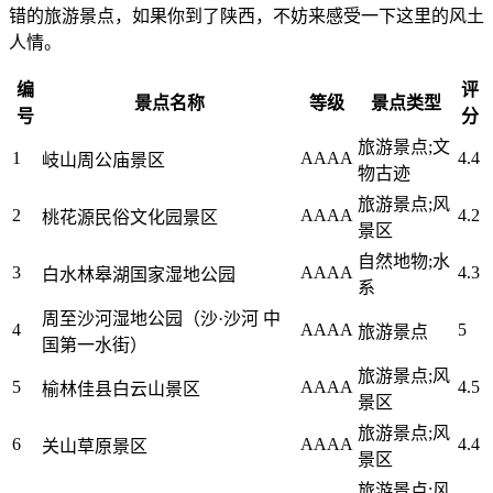
错的旅游景点，如果你到了陕西，不妨来感受一下这里的风土
人情。
编
评
景点名称
等级
景点类型
号
分
旅游景点;文
1
AAAA
4.4
岐山周公庙景区
物古迹
旅游景点;风
2
AAAA
4.2
桃花源民俗文化园景区
景区
自然地物;水
3
AAAA
4.3
白水林皋湖国家湿地公园
系
周至沙河湿地公园（沙·沙河 中
4
AAAA
5
旅游景点
国第一水街）
旅游景点;风
5
AAAA
4.5
榆林佳县白云山景区
景区
旅游景点;风
6
AAAA
4.4
关山草原景区
景区
旅游景点;风