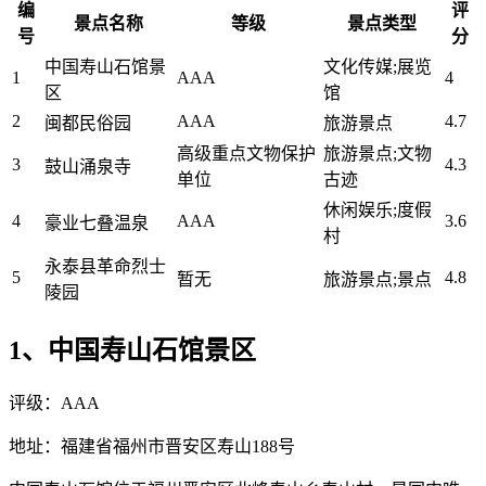
编
评
景点名称
等级
景点类型
号
分
中国寿山石馆景
文化传媒;展览
1
AAA
4
区
馆
2
AAA
4.7
闽都民俗园
旅游景点
高级重点文物保护
旅游景点;文物
3
4.3
鼓山涌泉寺
单位
古迹
休闲娱乐;度假
4
AAA
3.6
豪业七叠温泉
村
永泰县革命烈士
5
4.8
暂无
旅游景点;景点
陵园
1、中国寿山石馆景区
评级：AAA
地址：福建省福州市晋安区寿山188号