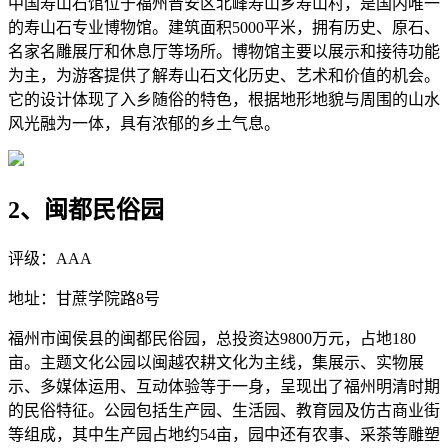
中国寿山石馆位于福州晋安区北峰寿山乡寿山村，是国内唯一
的寿山石专业博物馆。建筑面积5000平米，拥有历史、原石、
名家名雕展厅和休息厅等场所。博物馆主要以展示和接待功能
为主，为游客提供了解寿山石文化历史、艺术和价值的机会。
它的设计体现了入乡随俗的特色，根据地形地貌与周围的山水
风光融为一体，具有浓郁的乡土气息。
2、闽都民俗园
评级：AAA
地址：甘蔗学院路8号
福州市闽侯县的闽都民俗园，总投资达9800万元，占地180
亩。主题文化公园以闽越农耕文化为主线，集展示、实物展
示、多媒体运用、互动体验等于一身，呈现出了福州明清时期
的民俗特征。公园包括生产园、生活园、教育园及仿古商业街
等组成，其中生产园占地约54亩，园中还有农事、采茶等雕塑