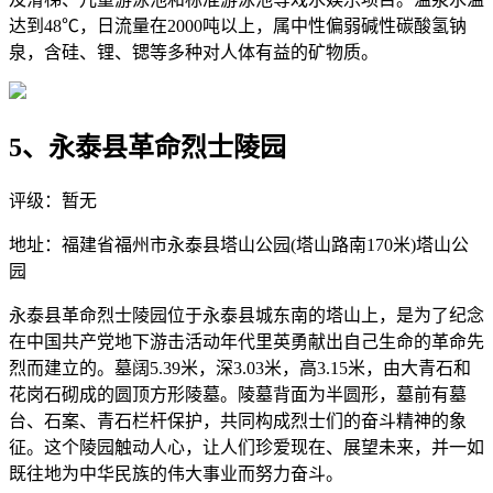
达到48℃，日流量在2000吨以上，属中性偏弱碱性碳酸氢钠
泉，含硅、锂、锶等多种对人体有益的矿物质。
5、永泰县革命烈士陵园
评级：暂无
地址：福建省福州市永泰县塔山公园(塔山路南170米)塔山公
园
永泰县革命烈士陵园位于永泰县城东南的塔山上，是为了纪念
在中国共产党地下游击活动年代里英勇献出自己生命的革命先
烈而建立的。墓阔5.39米，深3.03米，高3.15米，由大青石和
花岗石砌成的圆顶方形陵墓。陵墓背面为半圆形，墓前有墓
台、石案、青石栏杆保护，共同构成烈士们的奋斗精神的象
征。这个陵园触动人心，让人们珍爱现在、展望未来，并一如
既往地为中华民族的伟大事业而努力奋斗。