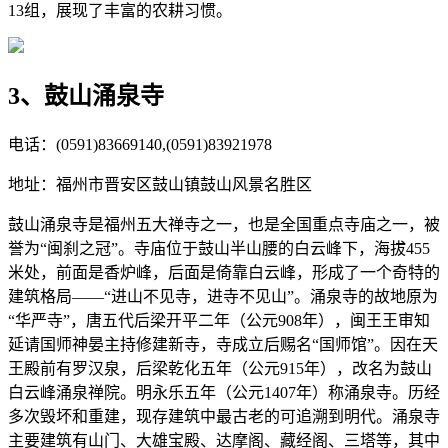
13组，展现了丰富的农耕习惯。
3、鼓山涌泉寺
电话：(0591)83669140,(0591)83921978
地址：福州市晋安区鼓山镇鼓山风景名胜区
鼓山涌泉寺是福州五大禅寺之一，也是全国重点寺庙之一，被
誉为“闽刹之冠”。寺庙位于鼓山半山腰的白云峰下，海拔455
米处，前面是香炉峰，后面是倚靠白云峰，形成了一个奇特的
建筑格局——“进山不见寺，进寺不见山”。涌泉寺的故地原为
“华严寺”，唐五代后梁开平二年（公元908年），闽王王审知
延请国师神晏主持修建新寺，寺成立后赐名“国师馆”。因在天
王殿前有罗汉泉，后梁乾化五年（公元915年），改名为鼓山
白云峰涌泉禅院。明永乐五年（公元1407年）称涌泉寺。历经
多次毁坏和重建，现存建筑中最古老的可追溯到明代。涌泉寺
主要建筑有山门、大雄宝殿、达摩阁、藏经阁、三塔等，其中