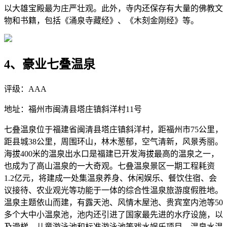
以大雄宝殿最为庄严壮观。此外，寺内还保存有大量的佛教文
物和书籍，包括《涌泉寺藏经》、《木刻金刚经》等。
4、豪业七叠温泉
评级：AAA
地址：福州市闽清县塔庄镇斜洋村11号
七叠温泉位于福建省闽清县塔庄镇斜洋村，距福州市75公里，
距县城38公里，周围环山，林木葱郁，空气清新，风景秀丽。
海拔400米的温泉出水口是福建已开发海拔最高的温泉之一，
也成为了高山温泉的一大奇观。七叠温泉景区一期工程耗资
1.2亿元，将建成一处集温泉养身、休闲娱乐、餐饮住宿、会
议接待、农业观光等功能于一体的综合性温泉旅游度假胜地。
温泉主题依山而建，有露天池、风情木屋池、贵宾室内池等50
多个大中小温泉池，池内还引进了国家最先进的水疗设施，以
及滑梯、儿童游泳池和标准游泳池等戏水娱乐项目。温泉水温