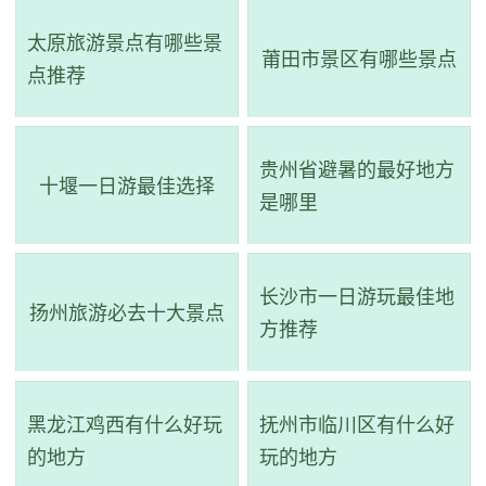
太原旅游景点有哪些景
莆田市景区有哪些景点
点推荐
贵州省避暑的最好地方
十堰一日游最佳选择
是哪里
3、何如璋故居—人境庐建筑群
长沙市一日游玩最佳地
扬州旅游必去十大景点
方推荐
评级：高级重点文物保护单位
地址：广东省梅州市大埔县双坑村
黑龙江鸡西有什么好玩
抚州市临川区有什么好
何如璋故居位于广东省梅州市大埔县湖寮镇双坑村，建
的地方
玩的地方