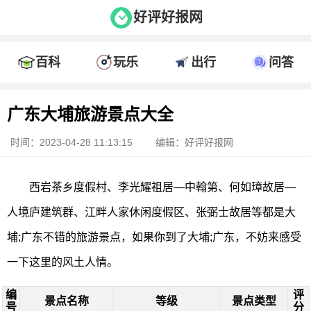
好评好报网
百科
玩乐
出行
问答
广东大埔旅游景点大全
时间：2023-04-28 11:13:15
编辑：好评好报网
西岩茶乡度假村、李光耀祖居—中翰第、何如璋故居—
人境庐建筑群、江畔人家休闲度假区、张弼士故居等都是大
埔;广东不错的旅游景点，如果你到了大埔;广东，不妨来感受
一下这里的风土人情。
编
评
景点名称
等级
景点类型
号
分