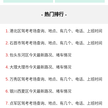
于清嘉庆十年。它是晚清维新思想家、外交家何如璋的故
居，包括了私塾书斋“日新书屋”、“耕经别墅”和“太史第”。人
- 热门排行 -
境庐是大埔县文物保护单位，并被推选为市主线旅游点,也是
广东省40大旅游点之一。
港北区驾考考场查询、地点、有几个、电话、上班时间
4、江畔人家休闲度假区
石首市驾考考场查询、地点、有几个、电话、上班时间
评级：AAA
包头东河区今天最新路况、堵车情况
地址：广东梅州大埔县青溪镇溪口村
大理大理市今天最新路况、堵车情况
位于汀江河畔的青溪镇溪口“江畔人家”休闲度假村，投资
万秀区驾考考场查询、地点、有几个、电话、上班时间
2亿元打造美丽乡村示范点。景区有产品加工、餐饮、观光休
银川西夏区今天最新路况、堵车情况
闲、购物商城、登山公园、水上游乐等设施，并于2014年获
点军区驾考考场查询、地点、有几个、电话、上班时间
批光甲AAA级旅游景区。自2013年开放以来备受游客青睐，