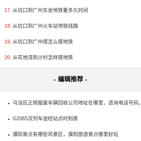
评级：AAAA & 省级重点文物保护单位
从坑口到广州东坐地铁要多久时间
地址：广东省梅州市大埔县丽坑村与005县道交叉口西南
从坑口到广州火车站地铁线路
200米
从坑口到广州塔怎么搭地铁
大埔客家民俗文化村张弼士故居距离大埔县城17公里，
是中国葡萄酒之父、张裕酿酒公司创始人张弼士的故居。整
从花地湾到沙村怎样搭地铁
座光禄第建于清光绪三十四年，是典型的三堂四横一围客家
- 编辑推荐 -
围龙屋，规模宏伟，雕梁画栋，气派非凡。厨房、厕所等附
属建筑也别有尤慧。现在张弼士故居和五栋蓝屋共同构成了
客家美食文化街，让游客能感受中国传统建筑艺术的独特魅
乌当区正规报废车辆回收公司地址在哪里，咨询电话号码
力，了解张弼士家族的历史和传承。这是广东省级文物保护
G2065次列车途经站点时刻表
单位。
濮阳景点有哪些风景区，濮阳旅游景点哪里好玩