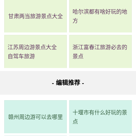
哈尔滨都有啥好玩的地
2、李光耀祖居—中翰第
甘肃两当旅游景点大全
方
评级：AAA & 高级重点文物保护单位
地址：梅州市大埔县222省道燮章乡道唐溪村
江苏周边游景点大全
浙江富春江旅游必去的
自驾车旅游
景点
中翰第是李光耀的曾祖父于公元1884年建造的客家民
居，平房砖瓦结构，属于“下山虎”式建筑。现为其堂弟李奋森
一家看管。唐溪村李氏族谱记载上祖为福建人，后裔经过几
- 编辑推荐 -
代移居至广东程乡（今梅县），13代后定居唐溪村，传7子、
49孙、120个曾孙，其中李光耀为第9代传人。李沐文作为巨
十堰市有什么好玩的景
商，在1864年到新加坡谋生，之后回乡建造了中翰第。
赣州周边游可以去哪里
点