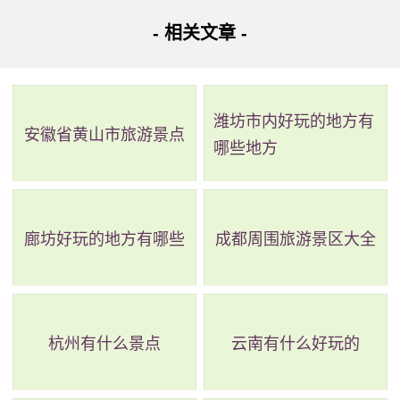
- 相关文章 -
地址：梅州市大埔县枫朗镇西岩茶乡度假村
大埔县西岩茶乡度假村景色优美，有幽泉、山涧、飞瀑
等自然生态。该景区有万亩有机茶园和多个接待设施和景
潍坊市内好玩的地方有
安徽省黄山市旅游景点
哪些地方
点。别墅区共有8栋高级别墅供游客休闲度假，小溪流淌，瀑
布悬练，溪水清澈，登山石径别出心裁、沿途岩石遍刻。
廊坊好玩的地方有哪些
成都周围旅游景区大全
杭州有什么景点
云南有什么好玩的