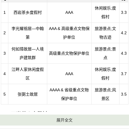
休闲娱乐;度
1
西岩茶乡度假村
AAA
3.3
假村
李光耀祖居—中翰
AAA & 高级重点文物保
旅游景点;文
2
4.2
第
护单位
物古迹
何如璋故居—人境
旅游景点;景
3
高级重点文物保护单位
4.3
庐建筑群
点
江畔人家休闲度假
休闲娱乐;度
4
AAA
3.7
区
假村
AAAA & 省级重点文物
旅游景点;风
5
张弼士故居
3.5
保护单位
景区
1、西岩茶乡度假村
展开全文
电话：(0753)5535922