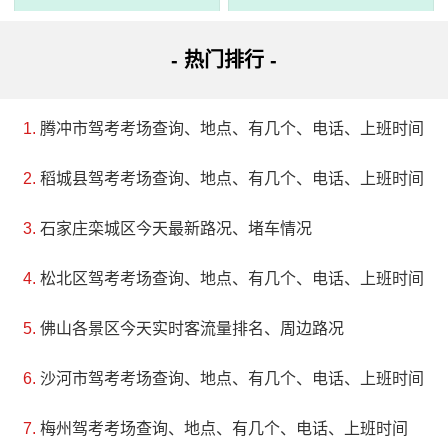
地址：睢县湖中路
- 热门排行 -
北湖景区位于睢县县城北，距商丘市60公里、郑州市
160公里。景区内交通便利，有较好的公路相通。由睢县东
腾冲市驾考考场查询、地点、有几个、电话、上班时间
湖、西湖、苏子湖、濯锦湖、恒山湖、甘菊湖、凤凰湖等组
稻城县驾考考场查询、地点、有几个、电话、上班时间
成，总面积15.6平方公里，水域面积6.9平方公里。北湖是
宋、元时期黄河洪水冲灌形成的大型湖泊。游客可以在此欣
石家庄栾城区今天最新路况、堵车情况
赏自然风光，进行钓鱼、划船等休闲娱乐活动。总字数：79
松北区驾考考场查询、地点、有几个、电话、上班时间
佛山各景区今天实时客流量排名、周边路况
沙河市驾考考场查询、地点、有几个、电话、上班时间
梅州驾考考场查询、地点、有几个、电话、上班时间