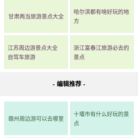
哈尔滨都有啥好玩的地
甘肃两当旅游景点大全
方
江苏周边游景点大全
浙江富春江旅游必去的
自驾车旅游
景点
2、芒砀山汉文化景区
- 编辑推荐 -
评级：AAAAA
地址：商丘市永城市芒山镇汉梁路
十堰市有什么好玩的景
赣州周边游可以去哪里
芒砀山旅游区是国家AAAAA级景区，位于河南省永城
点
市，距离郑徐高铁永城北站3.5公里。该景区集山水观光、文