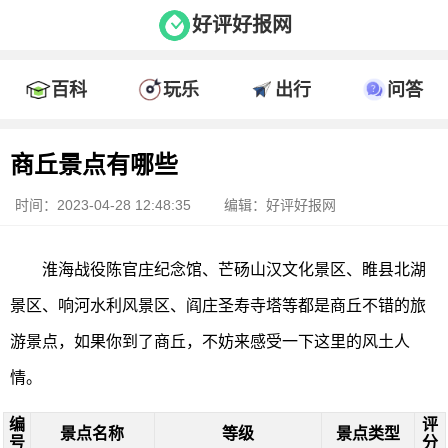
好评好报网
百科
玩乐
出行
问答
商丘景点有哪些
时间：2023-04-28 12:48:35
编辑：好评好报网
淮海战役陈官庄纪念馆、芒砀山汉文化景区、睢县北湖
景区、响河水利风景区、阎庄圣寿寺塔等都是商丘不错的旅
游景点，如果你到了商丘，不妨来感受一下这里的风土人
情。
编
评
景点名称
等级
景点类型
号
分