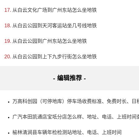
“蓝天工程”、“碧水工程”攻坚战。近年来已成为重要景区，是
从白云文化广场到广州东站怎么坐地铁
周边居民和游客休闲度假、观光旅游的热门目的地。
从白云公园到天河客运站坐几号线地铁
从白云公园到广州东站怎么坐地铁
从白云公园到上下九步行街怎么坐地铁
- 编辑推荐 -
万高科创园（可停地库）停车场收费标准、免费时长、日
广汽本田凯通店宝坻分店怎么样、地址、电话、上班时间
榆林清涧县车辆年检检测站地址、电话、上班时间
5、阎庄圣寿寺塔