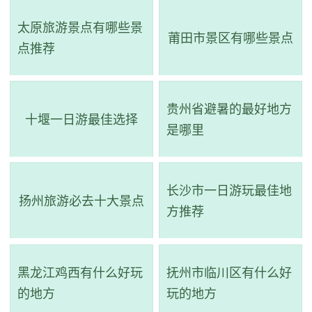
化品赏、生态休闲于一体，面积14平方公里，由十多座小山
太原旅游景点有哪些景
组成。被纳入黄金旅游带、列入文明旅游风景区，并荣获“中
莆田市景区有哪些景点
点推荐
国国际最具发展潜力的旅游景区”荣誉。总字数：58
贵州省避暑的最好地方
十堰一日游最佳选择
是哪里
长沙市一日游玩最佳地
扬州旅游必去十大景点
方推荐
3、睢县北湖景区
黑龙江鸡西有什么好玩
抚州市临川区有什么好
的地方
玩的地方
评级：AAAA