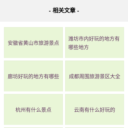
- 相关文章 -
地址：河南省商丘市永城市311国道
淮海战役陈官庄地区歼灭战烈士陵园建于1963年，占地
约200亩；1974年进行了第一次改扩建，添加了纪念碑、淮
潍坊市内好玩的地方有
安徽省黄山市旅游景点
哪些地方
海战役纪念馆等设施。第二次改扩建，新增了烈士公墓、纪
念馆等，是为纪念在淮海战役中英勇牺牲的烈士而建立。淮
海战役是我国革命战争史上最大的一次战役之一，陈官庄地
廊坊好玩的地方有哪些
成都周围旅游景区大全
区是其重要战场之一。陵园建立的目的是缅怀烈士的英勇事
迹，表达对他们的敬意和感激。
杭州有什么景点
云南有什么好玩的