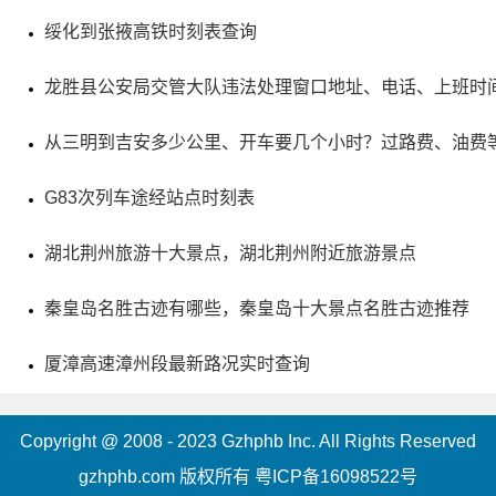
绥化到张掖高铁时刻表查询
评级：AAAA & 全国重点文物保护单位
龙胜县公安局交管大队违法处理窗口地址、电话、上班时
地址：河南省商丘市睢县后台乡056县道
从三明到吉安多少公里、开车要几个小时？过路费、油费
圣寿寺塔位于河南省商丘市睢县后台乡阎庄村西北200
米，为宋代建筑物。该塔高22米，底座周长28.4米，六角形
G83次列车途经站点时刻表
平面对称，共九层。塔身嵌砌佛像雕砖数百个，体现了古代
湖北荆州旅游十大景点，湖北荆州附近旅游景点
的工艺和文化水平。圣寿寺塔还是国家级重点文物保护单
秦皇岛名胜古迹有哪些，秦皇岛十大景点名胜古迹推荐
位。据传说，塔顶有一面镜子，能显现人们的善恶之念。这
成为游客必去之地。总字数：66
厦漳高速漳州段最新路况实时查询
Copyright @ 2008 - 2023 Gzhphb Inc. All Rights Reserved
gzhphb.com 版权所有
粤ICP备16098522号