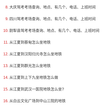
大庆驾考考场查询、地点、有几个、电话、上班时间
四川驾考考场查询、地点、有几个、电话、上班时间
尉犁县驾考考场查询、地点、有几个、电话、上班时间
4、响河水利风景区
从江夏到蔡甸怎么坐地铁
评级：暂无
从江夏到汉阳归元寺怎么坐地铁
地址：商丘市虞城县
从江夏到群光怎么坐地铁
虞城县响河水利风景区由四大公园组成，内有仓颉湖、
从江夏到上下九坐地铁怎么做
商均湖、伊尹湖、木兰湖等四大湖泊，集防洪蓄水、生态保
护、休闲旅游为一体，是一个具有河湖连通特色的生态水利
从江夏到武汉一医院地铁怎么坐?
风景区。该地区依托独特自然资源打造生态文化名城，树立
从白云文化广场到中山三院的地铁
了“创新、协调、绿色、开放、共享、品牌”的发展理念，推进